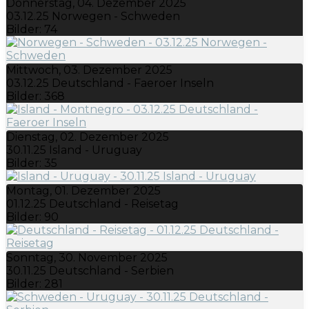
Donnerstag, 04. Dezember 2025
03.12.25 Norwegen - Schweden
Bilder: 74
Mittwoch, 03. Dezember 2025
03.12.25 Deutschland - Faeroer Inseln
Bilder: 368
Dienstag, 02. Dezember 2025
30.11.25 Island - Uruguay
Bilder: 35
Montag, 01. Dezember 2025
01.12.25 Deutschland - Reisetag
Bilder: 90
Sonntag, 30. November 2025
30.11.25 Deutschland - Serbien
Bilder: 281