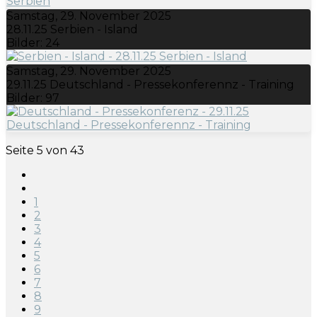
Samstag, 29. November 2025
28.11.25 Serbien - Island
Bilder: 24
Samstag, 29. November 2025
29.11.25 Deutschland - Pressekonferennz - Training
Bilder: 97
Seite 5 von 43
1
2
3
4
5
6
7
8
9