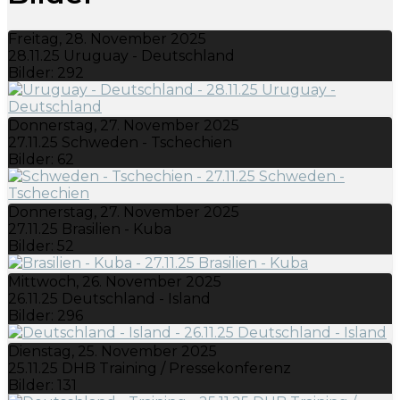
Freitag, 28. November 2025
28.11.25 Uruguay - Deutschland
Bilder: 292
Donnerstag, 27. November 2025
27.11.25 Schweden - Tschechien
Bilder: 62
Donnerstag, 27. November 2025
27.11.25 Brasilien - Kuba
Bilder: 52
Mittwoch, 26. November 2025
26.11.25 Deutschland - Island
Bilder: 296
Dienstag, 25. November 2025
25.11.25 DHB Training / Pressekonferenz
Bilder: 131