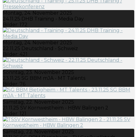
Montag, 24. November 2025
24.11.25 DHB Training - Media Day
Bilder: 172
Montag, 24. November 2025
22.11.25 Deutschland - Schweiz
Bilder: 421
Sonntag, 23. November 2025
23.11.25 SG BBM mJA - MT Talents
Bilder: 76
Samstag, 22. November 2025
21.11.25 SV Kornwestheim - HBW Balingen 2
Bilder: 121
Samstag, 22. November 2025