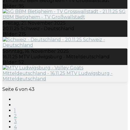
21.11.25 SG BBM Bietigheim - TV Großwallstadt
Bilder: 95
Freitag, 21. November 2025
20.11.25 Schweiz - Deutschland
Bilder: 215
Sonntag, 16. November 2025
16.11.25 MTV Ludwigsburg - Mitteldeutschland
Bilder: 52
Seite 6 von 43
1
2
3
4