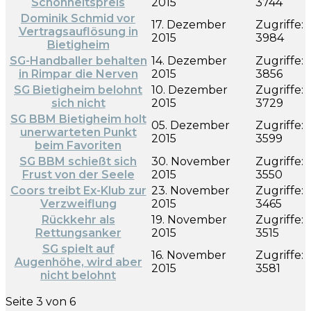
Schönheitspreis
2015
3744
Dominik Schmid vor
17. Dezember
Zugriffe:
Vertragsauflösung in
2015
3984
Bietigheim
SG-Handballer behalten
14. Dezember
Zugriffe:
in Rimpar die Nerven
2015
3856
SG Bietigheim belohnt
10. Dezember
Zugriffe:
sich nicht
2015
3729
SG BBM Bietigheim holt
05. Dezember
Zugriffe:
unerwarteten Punkt
2015
3599
beim Favoriten
SG BBM schießt sich
30. November
Zugriffe:
Frust von der Seele
2015
3550
Coors treibt Ex-Klub zur
23. November
Zugriffe:
Verzweiflung
2015
3465
Rückkehr als
19. November
Zugriffe:
Rettungsanker
2015
3515
SG spielt auf
16. November
Zugriffe:
Augenhöhe, wird aber
2015
3581
nicht belohnt
Seite 3 von 6