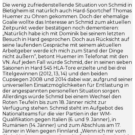
Die wenig zufriedenstellende Situation von Schmid in
Bietigheim ist natürlich auch Hard-Sportchef Thomas
Huemer zu Ohren gekommen. Doch der ehemalige
Goalie wollte das Interesse an Schmid zum aktuellen
Zeitpunkt weder bestätigen noch dementieren:
„Natürlich habe ich mit Dominik bei seinem letzten
Besuch in Hard gesprochen. Doch aus Rücksicht auf
seine laufenden Gespräche mit seinem aktuellen
Arbeitgeber werde ich mich zum Stand der Dinge
nicht äußern“, betont Huemer im Telefonat mit den
VN. Auf jeden Fall würde Schmid, der in seinen sieben
Saisonen in Hard 545 HLA-Tore erzielte und bei drei
Titelgewinnen (2012, 13, 14) und den beiden
Cupsiegen 2008 und 2014 dabei war, aufgrund seiner
universellen Einsatzmöglichkeiten für Entlastung in
der angespannten personellen Situation sorgen.
Allerdings würde Schmid bei einem Wechsel den
Roten Teufeln bis zum 18. Jänner nicht zur
Verfügung stehen. Schmid steht im Aufgebot des
Nationalteams für die vier Partien in der WM-
Qualifikation gegen Italien (6. und 9. Jänner), in
Rumänien (14. Jänner) und zum Abschluss am 17.
Jänner in Wien gegen Finnland. „Wenn ich mir vom