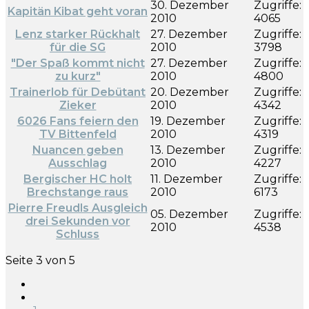
30. Dezember
Zugriffe:
Kapitän Kibat geht voran
2010
4065
Lenz starker Rückhalt
27. Dezember
Zugriffe:
für die SG
2010
3798
"Der Spaß kommt nicht
27. Dezember
Zugriffe:
zu kurz"
2010
4800
Trainerlob für Debütant
20. Dezember
Zugriffe:
Zieker
2010
4342
6026 Fans feiern den
19. Dezember
Zugriffe:
TV Bittenfeld
2010
4319
Nuancen geben
13. Dezember
Zugriffe:
Ausschlag
2010
4227
Bergischer HC holt
11. Dezember
Zugriffe:
Brechstange raus
2010
6173
Pierre Freudls Ausgleich
05. Dezember
Zugriffe:
drei Sekunden vor
2010
4538
Schluss
Seite 3 von 5