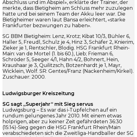
Abschluss und im Abspiel», erklärte der Trainer, der
merkte, dass Bietigheim am Schluss mehr zuzulegen
hatte und bei seinem Team der Akku leer war. Die
Bietigheimer waren laut Bansa erleichtert, «starke
Frankfurter bezwungen zu haben».
SG BBM Bietigheim: Lenz, Krotz; Kibat 10/3, Bühler 6,
Haller 5, Freudl, Schulz je 4, Hinz 3, Schäfer 2, Knierim,
Zieker je 1, Rentschler, Blodig. HSG Frankfurt Rhein-
Main: van de Mortel (1. bis 60.), Lieb; Frieman 6,
Schröder 5, Seeger 4/1, Hahn 4/2, Bohnert, Hein,
Kraushaar je 3, Quilitzsch, Botzenhardt je 1, Mayr,
Wicklein, Wolf. SR: Gentes/Franz (Nackenheim/Kirkel).
Zuschauer: 2000.
Ludwigsburger Kreiszeitung
SG sagt „Superjahr“ mit Sieg servus
Ludwigsburg – Es war das i-Tüpfelchen auf ein
rundum gelungenes Jahr 2010. Mit einem etwas
holprigen, aber zu keiner Zeit gefährdeten 36:30
(15:14)-Sieg gegen die HSG Frankfurt Rhein/Main
verabschiedeten sich die Zweitliga-Handballer der SG