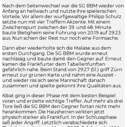
Nach dem Seitenwechsel war die SG BBM wieder von
Anfang an hellwach und nutzte ihre spielerischen
Vorteile. Vor allem der wurfgewaltige Philipp Schulz
setzte nun mit vier Treffern Akzente. Mit einem
Zwischenspurt zwischen der 39. und 48. Minute
baute Bietigheim seine Führung von 20:19 auf 29:23
aus. Nun schien der Rest nur noch eine Formsache.
Dann aber wiederholte sich die Malaise aus dem
ersten Durchgang. Die SG BBM wurde erneut
nachlässig und baute damit den Gegner auf. Erneut
kamen die Frankfurter dem Tabellenfünften
gefährlich nahe. Beim Stand von 29:27 (51.) griff Zürn
erneut zur grünen Karte und nahm eine Auszeit -
und wieder riss sich seine Mannschaft danach
zusammen und spielte gekonnt ihre Qualitäten aus.
Kibat ging in dieser Phase mit dem besten Beispiel
voran und erzielte wichtige Treffer. Auf mehr als drei
Tore ließ die SG BBM den Gegner fortan nicht mehr
herankommen. Die Hausherren wirkten jetzt
physisch stärker als Frankfurt. In der Schlussphase
saß jeder Angriff. Letztlich verabschiedete sich