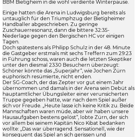
BBM Bietigheim in die wohl verdiente Winterpause.
Einige hatten die Arena in Ludwigsburg bereits als
untauglich für den Triumphzug der Bietigheimer
Handballer abgeschrieben. Zu geringe
Zuschauerresonanz, dann die bittere 32:35-
Niederlage gegen den Bergischen HC vor einigen
Tagen.
Doch spätestens als Philipp Schulz in der 48. Minute
die Gastgeber erstmals mit sechs Treffern zum 29:23
in Führung schoss, waren auch die letzten Skeptiker
unter den diesmal 2330 Besuchern überzeugt:
Schöner könnte das „Superjahr“, wie Jochen Zürn
euphorisch resümierte, nicht enden.
Der SG-Coach, der das Zepter vor gut einem Jahr
übernommen und damals in der Arena sein Debüt als
hauptamtlicher Übungsleiter einer verunsicherten
Truppe gegeben hatte, war nach dem Spiel außer
sich vor Freude. „Heute lasse ich keine Kritik zu. Beide
Mannschaften waren müde, aber wir haben unsere
Hausaufgaben bestens gelöst“, lobte Zürn, der sich
vor allem bei seinem Kapitän Nico Kibat bedanken
wollte: „Das war überragend. Sensationell, wie der
konsequent das Spiel an sich gerissen und