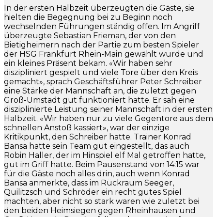
In der ersten Halbzeit überzeugten die Gäste, sie
hielten die Begegnung bei zu Beginn noch
wechselnden Führungen ständig offen. Im Angriff
überzeugte Sebastian Frieman, der von den
Bietigheimern nach der Partie zum besten Spieler
der HSG Frankfurt Rhein-Main gewählt wurde und
ein kleines Präsent bekam. «Wir haben sehr
diszipliniert gespielt und viele Tore über den Kreis
gemacht», sprach Geschäftsführer Peter Schreiber
eine Stärke der Mannschaft an, die zuletzt gegen
Groß-Umstadt gut funktioniert hatte. Er sah eine
disziplinierte Leistung seiner Mannschaft in der ersten
Halbzeit. «Wir haben nur zu viele Gegentore aus dem
schnellen Anstoß kassiert», war der einzige
Kritikpunkt, den Schreiber hatte. Trainer Konrad
Bansa hatte sein Team gut eingestellt, das auch
Robin Haller, der im Hinspiel elf Mal getroffen hatte,
gut im Griff hatte. Beim Pausenstand von 14:15 war
für die Gäste noch alles drin, auch wenn Konrad
Bansa anmerkte, dass im Rückraum Seeger,
Quilitzsch und Schröder ein recht gutes Spiel
machten, aber nicht so stark waren wie zuletzt bei
den beiden Heimsiegen gegen Rheinhausen und