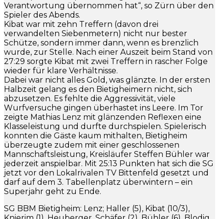
Verantwortung übernommen hat“, so Zürn über den
Spieler des Abends.
Kibat war mit zehn Treffern (davon drei
verwandelten Siebenmetern) nicht nur bester
Schütze, sondern immer dann, wenn es brenzlich
wurde, zur Stelle. Nach einer Auszeit beim Stand von
27:29 sorgte Kibat mit zwei Treffern in rascher Folge
wieder für klare Verhältnisse.
Dabei war nicht alles Gold, was glänzte. In der ersten
Halbzeit gelang es den Bietigheimern nicht, sich
abzusetzen. Es fehlte die Aggressivität, viele
Wurfversuche gingen überhastet ins Leere. Im Tor
zeigte Mathias Lenz mit glänzenden Reflexen eine
Klasseleistung und durfte durchspielen. Spielerisch
konnten die Gäste kaum mithalten, Bietigheim
überzeugte zudem mit einer geschlossenen
Mannschaftsleistung, Kreisläufer Steffen Bühler war
jederzeit anspielbar. Mit 25:13 Punkten hat sich die SG
jetzt vor den Lokalrivalen TV Bittenfeld gesetzt und
darf auf dem 3. Tabellenplatz überwintern – ein
Superjahr geht zu Ende.
SG BBM Bietigheim: Lenz; Haller (5), Kibat (10/3),
Knierim (1), Heuberger, Schäfer (2), Bühler (6), Blodig,