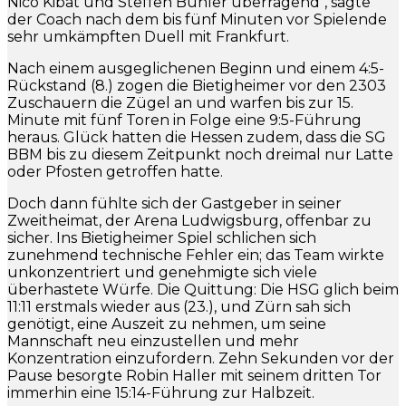
Nico Kibat und Steffen Bühler überragend", sagte
der Coach nach dem bis fünf Minuten vor Spielende
sehr umkämpften Duell mit Frankfurt.
Nach einem ausgeglichenen Beginn und einem 4:5-
Rückstand (8.) zogen die Bietigheimer vor den 2303
Zuschauern die Zügel an und warfen bis zur 15.
Minute mit fünf Toren in Folge eine 9:5-Führung
heraus. Glück hatten die Hessen zudem, dass die SG
BBM bis zu diesem Zeitpunkt noch dreimal nur Latte
oder Pfosten getroffen hatte.
Doch dann fühlte sich der Gastgeber in seiner
Zweitheimat, der Arena Ludwigsburg, offenbar zu
sicher. Ins Bietigheimer Spiel schlichen sich
zunehmend technische Fehler ein; das Team wirkte
unkonzentriert und genehmigte sich viele
überhastete Würfe. Die Quittung: Die HSG glich beim
11:11 erstmals wieder aus (23.), und Zürn sah sich
genötigt, eine Auszeit zu nehmen, um seine
Mannschaft neu einzustellen und mehr
Konzentration einzufordern. Zehn Sekunden vor der
Pause besorgte Robin Haller mit seinem dritten Tor
immerhin eine 15:14-Führung zur Halbzeit.