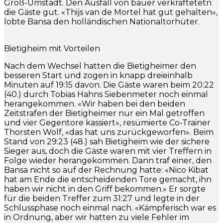
Groß-Umstadt. Den Ausfall von bauer verkraftetetn
die Gäste gut. «Thijs van de Mortel hat gut gehalten»,
lobte Bansa den holländischen Nationaltorhüter.
Bietigheim mit Vorteilen
Nach dem Wechsel hatten die Bietigheimer den
besseren Start und zogen in knapp dreieinhalb
Minuten auf 19:15 davon. Die Gäste waren beim 20:22
(40.) durch Tobias Hahns Siebenmeter noch einmal
herangekommen. «Wir haben bei den beiden
Zeitstrafen der Bietigheimer nur ein Mal getroffen
und vier Gegentore kassiert», resümierte Co-Trainer
Thorsten Wolf, «das hat uns zurückgeworfen». Beim
Stand von 29:23 (48.) sah Bietigheim wie der sichere
Sieger aus, doch die Gäste waren mit vier Treffern in
Folge wieder herangekommen. Dann traf einer, den
Bansa nicht so auf der Rechnung hatte: «Nico Kibat
hat am Ende die entscheidenden Tore gemacht, ihn
haben wir nicht in den Griff bekommen.» Er sorgte
für die beiden Treffer zum 31:27 und legte in der
Schlussphase noch einmal nach. «Kämpferisch war es
in Ordnung, aber wir hatten zu viele Fehler im