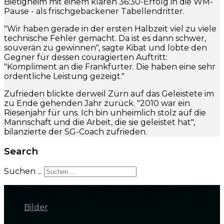
Bietigheim mit einem klaren 36:30-Erfolg in die WM-
Pause - als frischgebackener Tabellendritter.
"Wir haben gerade in der ersten Halbzeit viel zu viele
technische Fehler gemacht. Da ist es dann schwer,
souverän zu gewinnen", sagte Kibat und lobte den
Gegner für dessen couragierten Auftritt:
"Kompliment an die Frankfurter. Die haben eine sehr
ordentliche Leistung gezeigt."
Zufrieden blickte derweil Zürn auf das Geleistete im
zu Ende gehenden Jahr zurück. "2010 war ein
Riesenjahr für uns. Ich bin unheimlich stolz auf die
Mannschaft und die Arbeit, die sie geleistet hat",
bilanzierte der SG-Coach zufrieden.
Search
Suchen ...
Copyright © 2022 Marco Wolf. All Rights Reserved.
Bilder