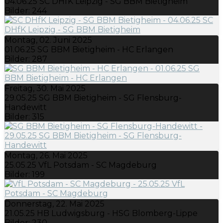
04.06.25 SC DHfK Leipzig - SG BBM Bietigheim
Bilder: 244
Montag, 02. Juni 2025
01.06.25 SG BBM Bietigheim - HC Erlangen
Bilder: 287
Freitag, 30. Mai 2025
29.05.25 SG BBM Bietigheim - SG Flensburg-
Handewitt
Bilder: 315
Montag, 26. Mai 2025
25.05.25 VfL Potsdam - SC Magdeburg
Bilder: 199
Donnerstag, 22. Mai 2025
21.05.25 HB Ludwigsburg - HSG Blomberg-Lippe
Bilder: 230