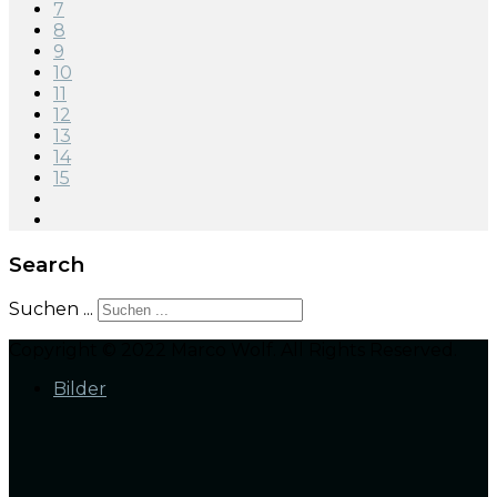
7
8
9
10
11
12
13
14
15
Search
Suchen ...
Copyright © 2022 Marco Wolf. All Rights Reserved.
Bilder