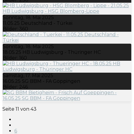
Sonntag, 18. Mai 2025
11.05.25 Deutschland - Türkei
Bilder: 360
Sonntag, 18. Mai 2025
18.05.25 HB Ludwigsburg - Thüringer HC
Bilder: 160
Samstag, 17. Mai 2025
16.05.25 SG BBM - FA Göppingen
Bilder: 246
Seite 11 von 43
6