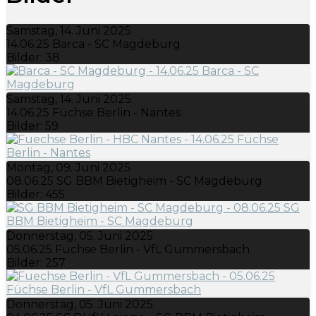
Samstag, 14. Juni 2025
14.06.25 Barca - SC Magdeburg
Bilder: 38
Samstag, 14. Juni 2025
14.06.25 Füchse Berlin - Nantes
Bilder: 59
Montag, 09. Juni 2025
08.06.25 SG BBM Bietigheim - SC Magdeburg
Bilder: 455
Donnerstag, 05. Juni 2025
05.06.25 Füchse Berlin - VfL Gummersbach
Bilder: 257
Donnerstag, 05. Juni 2025