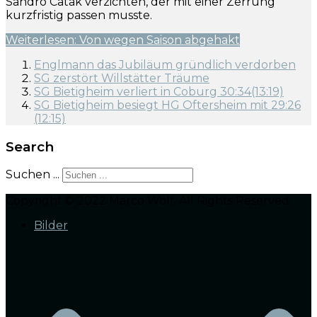
Sandro Catak verzichten, der mit einer Zerrung
kurzfristig passen musste.
Weiterlesen: Von wegen Saison abgehakt
Englmann das Jubiläum gründlich verdorben
SG zerstört Willstätter Träume
SG Bietigheim verliert in Coburg 30:34(13:19)
SG Bietigheim besiegt HG Oftersheim mit 29:26
(12:15)
Search
Suchen ...
Copyright © 2022 Marco Wolf. All Rights Reserved.
Bilder