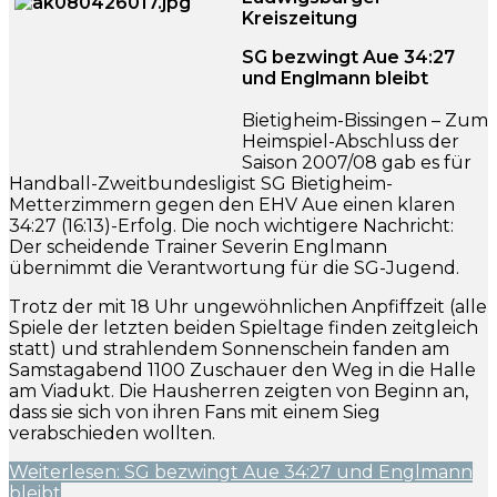
Kreiszeitung
SG bezwingt Aue 34:27
und Englmann bleibt
Bietigheim-Bissingen – Zum
Heimspiel-Abschluss der
Saison 2007/08 gab es für
Handball-Zweitbundesligist SG Bietigheim-
Metterzimmern gegen den EHV Aue einen klaren
34:27 (16:13)-Erfolg. Die noch wichtigere Nachricht:
Der scheidende Trainer Severin Englmann
übernimmt die Verantwortung für die SG-Jugend.
Trotz der mit 18 Uhr ungewöhnlichen Anpfiffzeit (alle
Spiele der letzten beiden Spieltage finden zeitgleich
statt) und strahlendem Sonnenschein fanden am
Samstagabend 1100 Zuschauer den Weg in die Halle
am Viadukt. Die Hausherren zeigten von Beginn an,
dass sie sich von ihren Fans mit einem Sieg
verabschieden wollten.
Weiterlesen: SG bezwingt Aue 34:27 und Englmann
bleibt