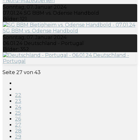
Sonntag, 07. Januar 2024
07.01.24 SG BBM vs. Odense Handbold
Bilder: 121
Sonntag, 07. Januar 2024
06.01.24 Deutschland - Portugal
Bilder: 352
Seite 27 von 43
22
23
24
25
26
27
28
29