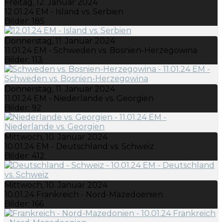
Freitag, 12. Januar 2024
12.01.24 EM - Island vs. Serbien
Bilder: 185
Donnerstag, 11. Januar 2024
11.01.24 EM - Schweden vs. Bosnien-Herzegowina
Bilder: 113
Donnerstag, 11. Januar 2024
11.01.24 EM - Niederlande vs. Georgien
Bilder: 92
Mittwoch, 10. Januar 2024
10.01.24 EM - Deutschland vs. Schweiz
Bilder: 412
Mittwoch, 10. Januar 2024
10.01.24 Frankreich - Nord-Mazedoenien
Bilder: 166