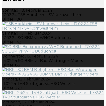
Sonntag, 18. Februar 2024
17.02.24 TSB Horkheim - SV Kornwestheim
Bilder: 180
Samstag, 17. Februar 2024
17.02.24 SG BBM vs. WHC Buducnost
Bilder: 143
Donnerstag, 15. Februar 2024
14.02.24 SG BBM vs. Bad Wildungen Vipers
Bilder: 83
Montag, 12. Februar 2024
11.02.24 TVB Stuttgart vs. HSG Wetzlar
Bilder: 229
Mittwoch, 07. Februar 2024