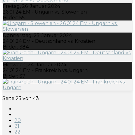
Freitag, 26. Januar 2024
26.01.24 EM - Ungarn vs. Slowenien
Bilder: 55
Donnerstag, 25. Januar 2024
24.01.24 EM - Deutschland vs. Kroatien
Bilder: 384
Mittwoch, 24. Januar 2024
24.01.24 EM - Frankreich vs. Ungarn
Bilder: 37
Seite 25 von 43
20
21
22