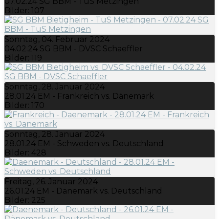
07.02.24 SG BBM - TuS Metzingen
Bilder: 107
Sonntag, 04. Februar 2024
04.02.24 SG BBM - DVSC Schaeffler
Bilder: 119
Sonntag, 28. Januar 2024
28.01.24 EM - Frankreich vs. Dänemark
Bilder: 170
Sonntag, 28. Januar 2024
28.01.24 EM - Schweden vs. Deutschland
Bilder: 428
Freitag, 26. Januar 2024
26.01.24 EM - Dänemark vs. Deutschland
Bilder: 225