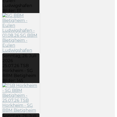
Eulen
Ludwigshafen
Bilder: 111
Sonntag, 26. Juli
2026
25.07.26 TSB
Horkheim - SG
BBM Bietigheim
Bilder: 145
Sonntag, 26. Juli