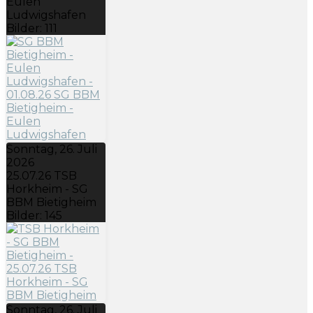
Eulen
Ludwigshafen
Bilder: 111
Sonntag, 26. Juli
2026
25.07.26 TSB
Horkheim - SG
BBM Bietigheim
Bilder: 145
Sonntag, 26. Juli