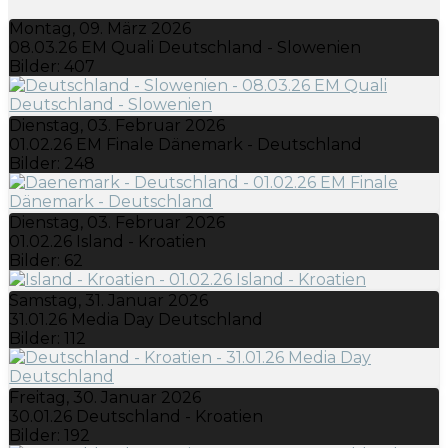
Montag, 09. März 2026
08.03.26 EM Quali Deutschland - Slowenien
Bilder: 407
Dienstag, 03. Februar 2026
01.02.26 EM Finale Dänemark - Deutschland
Bilder: 248
Dienstag, 03. Februar 2026
01.02.26 Island - Kroatien
Bilder: 62
Samstag, 31. Januar 2026
31.01.26 Media Day Deutschland
Bilder: 112
Freitag, 30. Januar 2026
30.01.26 Deutschland - Kroatien
Bilder: 192