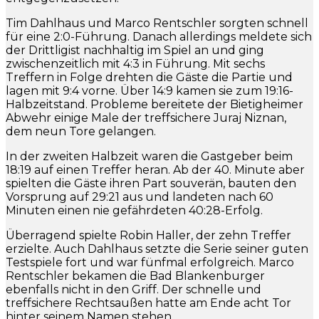
Tim Dahlhaus und Marco Rentschler sorgten schnell
für eine 2:0-Führung. Danach allerdings meldete sich
der Drittligist nachhaltig im Spiel an und ging
zwischenzeitlich mit 4:3 in Führung. Mit sechs
Treffern in Folge drehten die Gäste die Partie und
lagen mit 9:4 vorne. Über 14:9 kamen sie zum 19:16-
Halbzeitstand. Probleme bereitete der Bietigheimer
Abwehr einige Male der treffsichere Juraj Niznan,
dem neun Tore gelangen.
In der zweiten Halbzeit waren die Gastgeber beim
18:19 auf einen Treffer heran. Ab der 40. Minute aber
spielten die Gäste ihren Part souverän, bauten den
Vorsprung auf 29:21 aus und landeten nach 60
Minuten einen nie gefährdeten 40:28-Erfolg.
Überragend spielte Robin Haller, der zehn Treffer
erzielte. Auch Dahlhaus setzte die Serie seiner guten
Testspiele fort und war fünfmal erfolgreich. Marco
Rentschler bekamen die Bad Blankenburger
ebenfalls nicht in den Griff. Der schnelle und
treffsichere Rechtsaußen hatte am Ende acht Tor
hinter seinem Namen stehen.