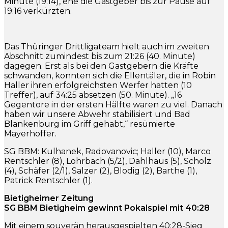
Minute (19:14), ehe die Gastgeber bis zur Pause auf
19:16 verkürzten.
Das Thüringer Drittligateam hielt auch im zweiten
Abschnitt zumindest bis zum 21:26 (40. Minute)
dagegen. Erst als bei den Gastgebern die Kräfte
schwanden, konnten sich die Ellentäler, die in Robin
Haller ihren erfolgreichsten Werfer hatten (10
Treffer), auf 34:25 absetzen (50. Minute). „16
Gegentore in der ersten Hälfte waren zu viel. Danach
haben wir unsere Abwehr stabilisiert und Bad
Blankenburg im Griff gehabt,“ resümierte
Mayerhoffer.
SG BBM: Kulhanek, Radovanovic; Haller (10), Marco
Rentschler (8), Lohrbach (5/2), Dahlhaus (5), Scholz
(4), Schäfer (2/1), Salzer (2), Blodig (2), Barthe (1),
Patrick Rentschler (1).
Bietigheimer Zeitung
SG BBM Bietigheim gewinnt Pokalspiel mit 40:28
Mit einem souverän herausgespielten 40:28-Sieg