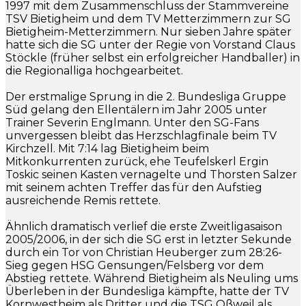
1997 mit dem Zusammenschluss der Stammvereine
TSV Bietigheim und dem TV Metterzimmern zur SG
Bietigheim-Metterzimmern. Nur sieben Jahre später
hatte sich die SG unter der Regie von Vorstand Claus
Stöckle (früher selbst ein erfolgreicher Handballer) in
die Regionalliga hochgearbeitet.
Der erstmalige Sprung in die 2. Bundesliga Gruppe
Süd gelang den Ellentälern im Jahr 2005 unter
Trainer Severin Englmann. Unter den SG-Fans
unvergessen bleibt das Herzschlagfinale beim TV
Kirchzell. Mit 7:14 lag Bietigheim beim
Mitkonkurrenten zurück, ehe Teufelskerl Ergin
Toskic seinen Kasten vernagelte und Thorsten Salzer
mit seinem achten Treffer das für den Aufstieg
ausreichende Remis rettete.
Ähnlich dramatisch verlief die erste Zweitligasaison
2005/2006, in der sich die SG erst in letzter Sekunde
durch ein Tor von Christian Heuberger zum 28:26-
Sieg gegen HSG Gensungen/Felsberg vor dem
Abstieg rettete. Während Bietigheim als Neuling ums
Überleben in der Bundesliga kämpfte, hatte der TV
Kornwestheim als Dritter und die TSG Oßweil als