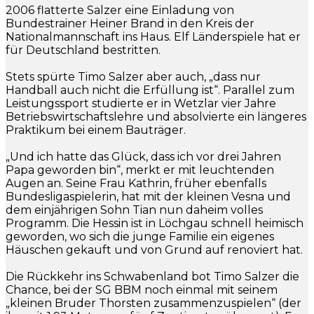
2006 flatterte Salzer eine Einladung von
Bundestrainer Heiner Brand in den Kreis der
Nationalmannschaft ins Haus. Elf Länderspiele hat er
für Deutschland bestritten.
Stets spürte Timo Salzer aber auch, „dass nur
Handball auch nicht die Erfüllung ist“. Parallel zum
Leistungssport studierte er in Wetzlar vier Jahre
Betriebswirtschaftslehre und absolvierte ein längeres
Praktikum bei einem Bauträger.
„Und ich hatte das Glück, dass ich vor drei Jahren
Papa geworden bin“, merkt er mit leuchtenden
Augen an. Seine Frau Kathrin, früher ebenfalls
Bundesligaspielerin, hat mit der kleinen Vesna und
dem einjährigen Sohn Tian nun daheim volles
Programm. Die Hessin ist in Löchgau schnell heimisch
geworden, wo sich die junge Familie ein eigenes
Häuschen gekauft und von Grund auf renoviert hat.
Die Rückkehr ins Schwabenland bot Timo Salzer die
Chance, bei der SG BBM noch einmal mit seinem
„kleinen Bruder Thorsten zusammenzuspielen“ (der