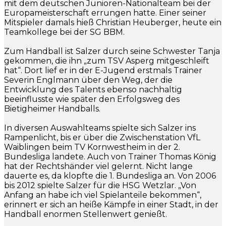
mit dem deutschen Junioren-Nationalteam bei der
Europameisterschaft errungen hatte. Einer seiner
Mitspieler damals hieß Christian Heuberger, heute ein
Teamkollege bei der SG BBM.
Zum Handball ist Salzer durch seine Schwester Tanja
gekommen, die ihn „zum TSV Asperg mitgeschleift
hat“. Dort lief er in der E-Jugend erstmals Trainer
Severin Englmann über den Weg, der die
Entwicklung des Talents ebenso nachhaltig
beeinflusste wie später den Erfolgsweg des
Bietigheimer Handballs.
In diversen Auswahlteams spielte sich Salzer ins
Rampenlicht, bis er über die Zwischenstation VfL
Waiblingen beim TV Kornwestheim in der 2.
Bundesliga landete. Auch von Trainer Thomas König
hat der Rechtshänder viel gelernt. Nicht lange
dauerte es, da klopfte die 1. Bundesliga an. Von 2006
bis 2012 spielte Salzer für die HSG Wetzlar. „Von
Anfang an habe ich viel Spielanteile bekommen“,
erinnert er sich an heiße Kämpfe in einer Stadt, in der
Handball enormen Stellenwert genießt.