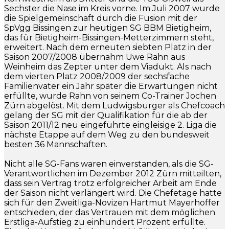
Sechster die Nase im Kreis vorne. Im Juli 2007 wurde
die Spielgemeinschaft durch die Fusion mit der
SpVgg Bissingen zur heutigen SG BBM Bietigheim,
das für Bietigheim-Bissingen-Metterzimmern steht,
erweitert. Nach dem erneuten siebten Platz in der
Saison 2007/2008 übernahm Uwe Rahn aus
Weinheim das Zepter unter dem Viadukt. Als nach
dem vierten Platz 2008/2009 der sechsfache
Familienvater ein Jahr später die Erwartungen nicht
erfüllte, wurde Rahn von seinem Co-Trainer Jochen
Zürn abgelöst. Mit dem Ludwigsburger als Chefcoach
gelang der SG mit der Qualifikation für die ab der
Saison 2011/12 neu eingeführte eingleisige 2. Liga die
nächste Etappe auf dem Weg zu den bundesweit
besten 36 Mannschaften.
Nicht alle SG-Fans waren einverstanden, als die SG-
Verantwortlichen im Dezember 2012 Zürn mitteilten,
dass sein Vertrag trotz erfolgreicher Arbeit am Ende
der Saison nicht verlängert wird. Die Chefetage hatte
sich für den Zweitliga-Novizen Hartmut Mayerhoffer
entschieden, der das Vertrauen mit dem möglichen
Erstliga-Aufstieg zu einhundert Prozent erfüllte.