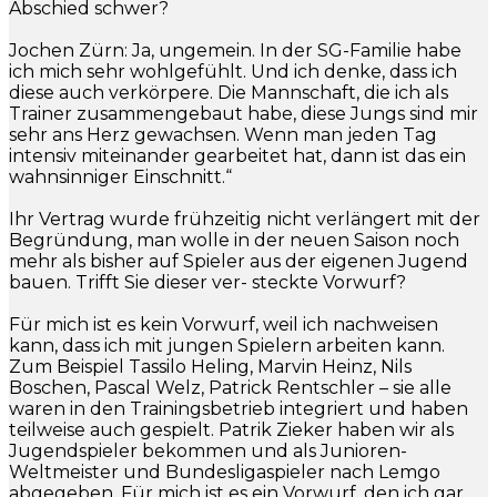
Abschied schwer?
Jochen Zürn: Ja, ungemein. In der SG-Familie habe
ich mich sehr wohlgefühlt. Und ich denke, dass ich
diese auch verkörpere. Die Mannschaft, die ich als
Trainer zusammengebaut habe, diese Jungs sind mir
sehr ans Herz gewachsen. Wenn man jeden Tag
intensiv miteinander gearbeitet hat, dann ist das ein
wahnsinniger Einschnitt.“
Ihr Vertrag wurde frühzeitig nicht verlängert mit der
Begründung, man wolle in der neuen Saison noch
mehr als bisher auf Spieler aus der eigenen Jugend
bauen. Trifft Sie dieser ver- steckte Vorwurf?
Für mich ist es kein Vorwurf, weil ich nachweisen
kann, dass ich mit jungen Spielern arbeiten kann.
Zum Beispiel Tassilo Heling, Marvin Heinz, Nils
Boschen, Pascal Welz, Patrick Rentschler – sie alle
waren in den Trainingsbetrieb integriert und haben
teilweise auch gespielt. Patrik Zieker haben wir als
Jugendspieler bekommen und als Junioren-
Weltmeister und Bundesligaspieler nach Lemgo
abgegeben. Für mich ist es ein Vorwurf, den ich gar