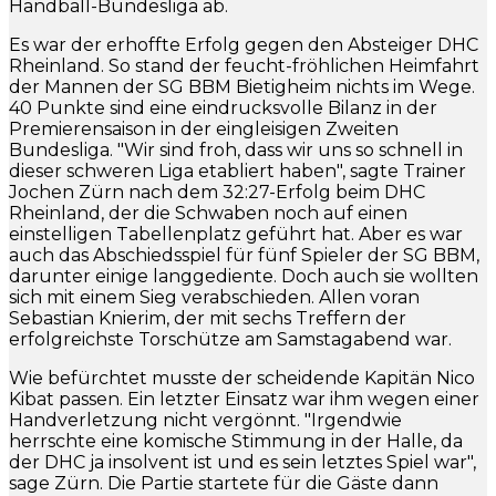
Handball-Bundesliga ab.
Es war der erhoffte Erfolg gegen den Absteiger DHC
Rheinland. So stand der feucht-fröhlichen Heimfahrt
der Mannen der SG BBM Bietigheim nichts im Wege.
40 Punkte sind eine eindrucksvolle Bilanz in der
Premierensaison in der eingleisigen Zweiten
Bundesliga. "Wir sind froh, dass wir uns so schnell in
dieser schweren Liga etabliert haben", sagte Trainer
Jochen Zürn nach dem 32:27-Erfolg beim DHC
Rheinland, der die Schwaben noch auf einen
einstelligen Tabellenplatz geführt hat. Aber es war
auch das Abschiedsspiel für fünf Spieler der SG BBM,
darunter einige langgediente. Doch auch sie wollten
sich mit einem Sieg verabschieden. Allen voran
Sebastian Knierim, der mit sechs Treffern der
erfolgreichste Torschütze am Samstagabend war.
Wie befürchtet musste der scheidende Kapitän Nico
Kibat passen. Ein letzter Einsatz war ihm wegen einer
Handverletzung nicht vergönnt. "Irgendwie
herrschte eine komische Stimmung in der Halle, da
der DHC ja insolvent ist und es sein letztes Spiel war",
sage Zürn. Die Partie startete für die Gäste dann