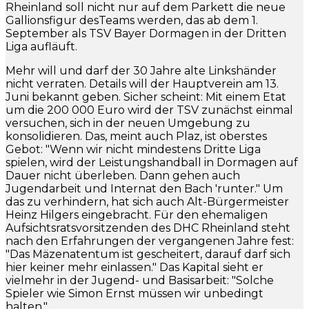
Rheinland soll nicht nur auf dem Parkett die neue
Gallionsfigur desTeams werden, das ab dem 1.
September als TSV Bayer Dormagen in der Dritten
Liga aufläuft.
Mehr will und darf der 30 Jahre alte Linkshänder
nicht verraten. Details will der Hauptverein am 13.
Juni bekannt geben. Sicher scheint: Mit einem Etat
um die 200 000 Euro wird der TSV zunächst einmal
versuchen, sich in der neuen Umgebung zu
konsolidieren. Das, meint auch Plaz, ist oberstes
Gebot: "Wenn wir nicht mindestens Dritte Liga
spielen, wird der Leistungshandball in Dormagen auf
Dauer nicht überleben. Dann gehen auch
Jugendarbeit und Internat den Bach 'runter." Um
das zu verhindern, hat sich auch Alt-Bürgermeister
Heinz Hilgers eingebracht. Für den ehemaligen
Aufsichtsratsvorsitzenden des DHC Rheinland steht
nach den Erfahrungen der vergangenen Jahre fest:
"Das Mäzenatentum ist gescheitert, darauf darf sich
hier keiner mehr einlassen." Das Kapital sieht er
vielmehr in der Jugend- und Basisarbeit: "Solche
Spieler wie Simon Ernst müssen wir unbedingt
halten."