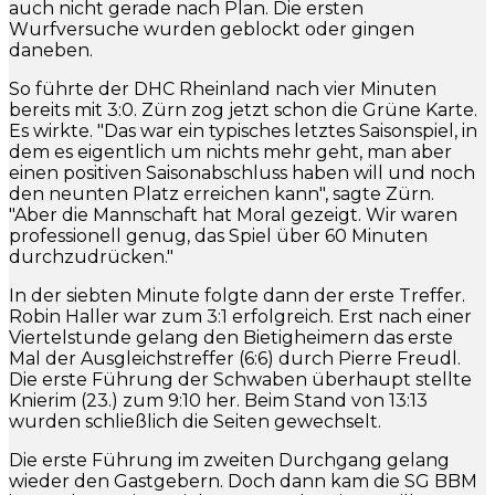
auch nicht gerade nach Plan. Die ersten
Wurfversuche wurden geblockt oder gingen
daneben.
So führte der DHC Rheinland nach vier Minuten
bereits mit 3:0. Zürn zog jetzt schon die Grüne Karte.
Es wirkte. "Das war ein typisches letztes Saisonspiel, in
dem es eigentlich um nichts mehr geht, man aber
einen positiven Saisonabschluss haben will und noch
den neunten Platz erreichen kann", sagte Zürn.
"Aber die Mannschaft hat Moral gezeigt. Wir waren
professionell genug, das Spiel über 60 Minuten
durchzudrücken."
In der siebten Minute folgte dann der erste Treffer.
Robin Haller war zum 3:1 erfolgreich. Erst nach einer
Viertelstunde gelang den Bietigheimern das erste
Mal der Ausgleichstreffer (6:6) durch Pierre Freudl.
Die erste Führung der Schwaben überhaupt stellte
Knierim (23.) zum 9:10 her. Beim Stand von 13:13
wurden schließlich die Seiten gewechselt.
Die erste Führung im zweiten Durchgang gelang
wieder den Gastgebern. Doch dann kam die SG BBM