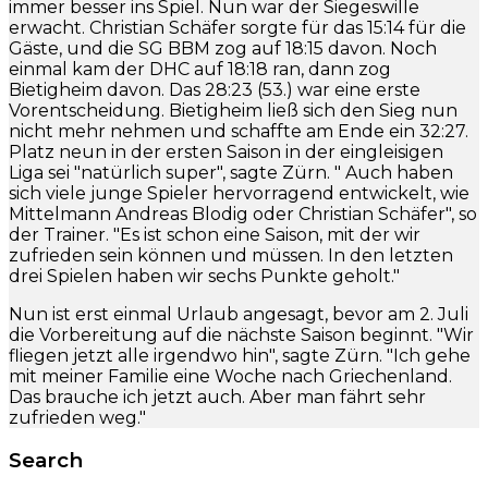
immer besser ins Spiel. Nun war der Siegeswille
erwacht. Christian Schäfer sorgte für das 15:14 für die
Gäste, und die SG BBM zog auf 18:15 davon. Noch
einmal kam der DHC auf 18:18 ran, dann zog
Bietigheim davon. Das 28:23 (53.) war eine erste
Vorentscheidung. Bietigheim ließ sich den Sieg nun
nicht mehr nehmen und schaffte am Ende ein 32:27.
Platz neun in der ersten Saison in der eingleisigen
Liga sei "natürlich super", sagte Zürn. " Auch haben
sich viele junge Spieler hervorragend entwickelt, wie
Mittelmann Andreas Blodig oder Christian Schäfer", so
der Trainer. "Es ist schon eine Saison, mit der wir
zufrieden sein können und müssen. In den letzten
drei Spielen haben wir sechs Punkte geholt."
Nun ist erst einmal Urlaub angesagt, bevor am 2. Juli
die Vorbereitung auf die nächste Saison beginnt. "Wir
fliegen jetzt alle irgendwo hin", sagte Zürn. "Ich gehe
mit meiner Familie eine Woche nach Griechenland.
Das brauche ich jetzt auch. Aber man fährt sehr
zufrieden weg."
Search