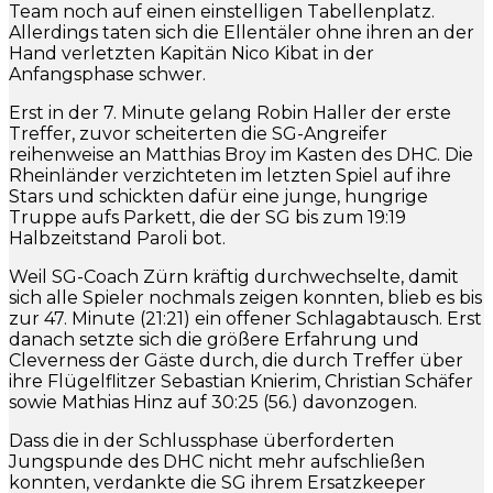
Team noch auf einen einstelligen Tabellenplatz.
Allerdings taten sich die Ellentäler ohne ihren an der
Hand verletzten Kapitän Nico Kibat in der
Anfangsphase schwer.
Erst in der 7. Minute gelang Robin Haller der erste
Treffer, zuvor scheiterten die SG-Angreifer
reihenweise an Matthias Broy im Kasten des DHC. Die
Rheinländer verzichteten im letzten Spiel auf ihre
Stars und schickten dafür eine junge, hungrige
Truppe aufs Parkett, die der SG bis zum 19:19
Halbzeitstand Paroli bot.
Weil SG-Coach Zürn kräftig durchwechselte, damit
sich alle Spieler nochmals zeigen konnten, blieb es bis
zur 47. Minute (21:21) ein offener Schlagabtausch. Erst
danach setzte sich die größere Erfahrung und
Cleverness der Gäste durch, die durch Treffer über
ihre Flügelflitzer Sebastian Knierim, Christian Schäfer
sowie Mathias Hinz auf 30:25 (56.) davonzogen.
Dass die in der Schlussphase überforderten
Jungspunde des DHC nicht mehr aufschließen
konnten, verdankte die SG ihrem Ersatzkeeper