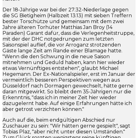
Der 18-Jährige war bei der 27:32-Niederlage gegen
die SG Bietigheim (Halbzeit 13:13) mit sieben Treffern
bester Torschütze und gemeinsam mit dem zwei
Jahre älteren Torhüter Matthias Jan Broy (14
Paraden) Garant dafür, dass die Verlegenheitstruppe,
mit der der DHC notgedrungen zum letzten
Saisonspiel auflief, die vor Arroganz strotzenden
Gäste lange Zeit am Rande einer Blamage hatte.
"Wenn die den Schwung in die neue Saison
mitnehmen und Geduld haben, kann hier wieder
etwas Vernünftiges entstehen", glaubt Michael
Hegemann. Der Ex-Nationalspieler, erst im Januar der
vermeintlich besseren Perspektiven wegen aus
Düsseldorf nach Dormagen gewechselt, hätte gerne
daran mitgewirkt. So bleibt dem 35-Jährigen nur die
Erkenntnis, "dass ich in meiner Zeit hier wieder
dazugelernt habe. Auf einige Erfahrungen hätte ich
aber getrost verzichten können."
Auch auf die, beim endgültigen Abschied nur
Zuschauer zu sein: "Wir hätten gerne gespielt", sagt
Tobias Plaz, "aber nicht unter diesen Umständen."
Zum Glück sorgten wenigstens seine künftigen