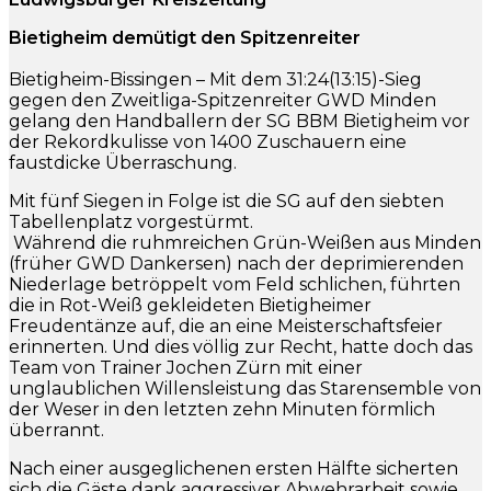
Bietigheim demütigt den Spitzenreiter
Bietigheim-Bissingen – Mit dem 31:24(13:15)-Sieg
gegen den Zweitliga-Spitzenreiter GWD Minden
gelang den Handballern der SG BBM Bietigheim vor
der Rekordkulisse von 1400 Zuschauern eine
faustdicke Überraschung.
Mit fünf Siegen in Folge ist die SG auf den siebten
Tabellenplatz vorgestürmt.
Während die ruhmreichen Grün-Weißen aus Minden
(früher GWD Dankersen) nach der deprimierenden
Niederlage betröppelt vom Feld schlichen, führten
die in Rot-Weiß gekleideten Bietigheimer
Freudentänze auf, die an eine Meisterschaftsfeier
erinnerten. Und dies völlig zur Recht, hatte doch das
Team von Trainer Jochen Zürn mit einer
unglaublichen Willensleistung das Starensemble von
der Weser in den letzten zehn Minuten förmlich
überrannt.
Nach einer ausgeglichenen ersten Hälfte sicherten
sich die Gäste dank aggressiver Abwehrarbeit sowie