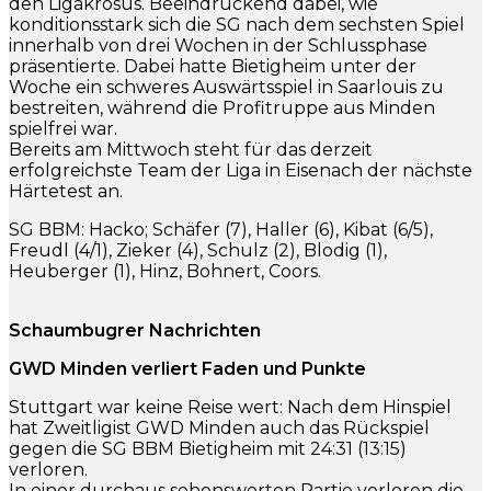
den Ligakrösus. Beeindruckend dabei, wie
konditionsstark sich die SG nach dem sechsten Spiel
innerhalb von drei Wochen in der Schlussphase
präsentierte. Dabei hatte Bietigheim unter der
Woche ein schweres Auswärtsspiel in Saarlouis zu
bestreiten, während die Profitruppe aus Minden
spielfrei war.
Bereits am Mittwoch steht für das derzeit
erfolgreichste Team der Liga in Eisenach der nächste
Härtetest an.
SG BBM: Hacko; Schäfer (7), Haller (6), Kibat (6/5),
Freudl (4/1), Zieker (4), Schulz (2), Blodig (1),
Heuberger (1), Hinz, Bohnert, Coors.
Schaumbugrer Nachrichten
GWD Minden verliert Faden und Punkte
Stuttgart war keine Reise wert: Nach dem Hinspiel
hat Zweitligist GWD Minden auch das Rückspiel
gegen die SG BBM Bietigheim mit 24:31 (13:15)
verloren.
In einer durchaus sehenswerten Partie verloren die