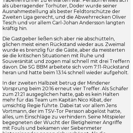
Tabellenführer zu erwarten war. Persson erwies sich
als überragender Torhüter, Doder wurde seiner
Ausnahmestellung als bester Feldtorschütze der
Zweiten Liga gerecht, und die Abwehrrecken Oliver
Tesch und vor allem Carl-Johan Andersson langten
kräftig hin.
Die Gastgeber ließen sich aber nie abschütteln,
glichen meist einen Rückstand wieder aus. Zweimal
wurde es brenzlig für die Gäste, aber da meisterten
sie die kritischen Situationen mit Ruhe und
Souveränität und zogen mal schnell mit drei Treffern
davon. Die SG BBM arbeitete sich vom 7:11-Rückstand
heran und hatte beim 13:14 schnell wieder aufgeholt.
In der zweiten Halbzeit betrug der Mindener
Vorsprung beim 20:16 erneut vier Treffer. Als Schäfer
zum 21:21 ausgeglichen hatte, gab es kein Halten
mehr für das Team um Kapitän Nico Kibat, der
umsichtig Regie führte. Dabei tat vor allem Jens
Vortmann, der im TSV-Tor Persson abgelöst hatte,
alles, um Einschläge zu verhindern. Seine Mitspieler
begegneten der Wucht der Bietigheimer Angriffe
mit Fouls und bekamen vier Siebenmeter