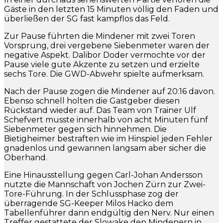
Gäste in den letzten 15 Minuten völlig den Faden und
überließen der SG fast kampflos das Feld.
Zur Pause führten die Mindener mit zwei Toren
Vorsprung, drei vergebene Siebenmeter waren der
negative Aspekt. Dalibor Doder vermochte vor der
Pause viele gute Akzente zu setzen und erzielte
sechs Tore. Die GWD-Abwehr spielte aufmerksam.
Nach der Pause zogen die Mindener auf 20:16 davon.
Ebenso schnell holten die Gastgeber diesen
Rückstand wieder auf. Das Team von Trainer Ulf
Schefvert musste innerhalb von acht Minuten fünf
Siebenmeter gegen sich hinnehmen. Die
Bietigheimer bestraften wie im Hinspiel jeden Fehler
gnadenlos und gewannen langsam aber sicher die
Oberhand.
Eine Hinausstellung gegen Carl-Johan Andersson
nutzte die Mannschaft von Jochen Zürn zur Zwei-
Tore-Führung. In der Schlussphase zog der
überragende SG-Keeper Milos Hacko dem
Tabellenführer dann endgültig den Nerv. Nur einen
Treffer gestattete der Slowake den Mindenern in