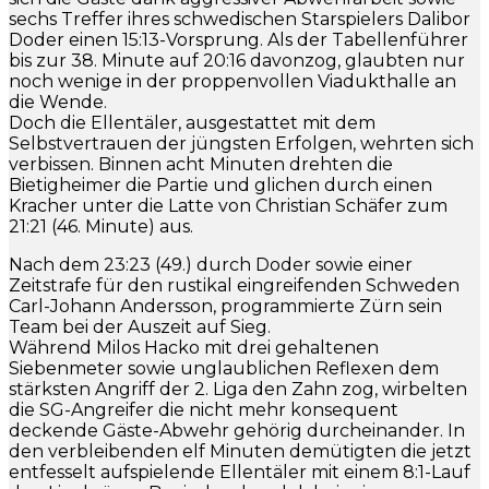
sechs Treffer ihres schwedischen Starspielers Dalibor
Doder einen 15:13-Vorsprung. Als der Tabellenführer
bis zur 38. Minute auf 20:16 davonzog, glaubten nur
noch wenige in der proppenvollen Viadukthalle an
die Wende.
Doch die Ellentäler, ausgestattet mit dem
Selbstvertrauen der jüngsten Erfolgen, wehrten sich
verbissen. Binnen acht Minuten drehten die
Bietigheimer die Partie und glichen durch einen
Kracher unter die Latte von Christian Schäfer zum
21:21 (46. Minute) aus.
Nach dem 23:23 (49.) durch Doder sowie einer
Zeitstrafe für den rustikal eingreifenden Schweden
Carl-Johann Andersson, programmierte Zürn sein
Team bei der Auszeit auf Sieg.
Während Milos Hacko mit drei gehaltenen
Siebenmeter sowie unglaublichen Reflexen dem
stärksten Angriff der 2. Liga den Zahn zog, wirbelten
die SG-Angreifer die nicht mehr konsequent
deckende Gäste-Abwehr gehörig durcheinander. In
den verbleibenden elf Minuten demütigten die jetzt
entfesselt aufspielende Ellentäler mit einem 8:1-Lauf