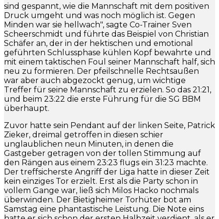
sind gespannt, wie die Mannschaft mit dem positiven
Druck umgeht und was noch möglich ist. Gegen
Minden war sie hellwach", sagte Co-Trainer Sven
Scheerschmidt und führte das Beispiel von Christian
Schäfer an, der in der hektischen und emotional
geführten Schlussphase kühlen Kopf bewahrte und
mit einem taktischen Foul seiner Mannschaft half, sich
neu zu formieren. Der pfeilschnelle Rechtsaußen
war aber auch abgezockt genug, um wichtige
Treffer für seine Mannschaft zu erzielen. So das 21:21,
und beim 23:22 die erste Führung für die SG BBM
überhaupt.
Zuvor hatte sein Pendant auf der linken Seite, Patrick
Zieker, dreimal getroffen in diesen schier
unglaublichen neun Minuten, in denen die
Gastgeber getragen von der tollen Stimmung auf
den Rängen aus einem 23:23 flugs ein 31:23 machte.
Der treffsicherste Angriff der Liga hatte in dieser Zeit
kein einziges Tor erzielt. Erst als die Party schon in
vollem Gange war, ließ sich Milos Hacko nochmals
überwinden. Der Bietigheimer Torhüter bot am
Samstag eine phantastische Leistung. Die Note eins
hatte er sich schon der ersten Halbzeit verdient, als er