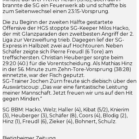
brannte die SG ein Feuerwerk ab und schaffte bis
zum Seitenwechsel einen 23:15-Vorsprung.
Die zu Beginn der zweiten Hälfte gestartete
Offensive der HGS stoppte SG-Keeper Milos Hacko,
der mit Glanzparaden den zweitbesten Angriff der 2.
Liga zur Verzweiflung trieb. Dagegen lief der SG-
Express in Halbzeit zwei auf Hochtouren. Neben
Schäfer zeigte sich Pierre Freudl (6 Tore) am
treffsichersten. Christian Heuberger sorgte beim
29:20 (40.) für die Vorentscheidung. Als Mathias Hinz
in der 56. Minute zum Zehn-Tore-Vorsprung (38:28)
einnetzte, war der Fisch geputzt.
SG-Trainer Jochen Zürn freute sich diebisch über den
Auswärtscoup: „Das war eine fantastische Leistung
meiner Mannschaft. Jetzt freuen wir uns auf den Hit
gegen Minden.“
SG BBM: Hacko, Welz; Haller (4), Kibat (5/2), Knierim
(3), Heuberger (3), Schäfer (8), Coors (4), Blodig (2),
Hinz (1), Freudl (6), Zieker (4), Bohnert, Schulz.
Bietigheimer Zeitung