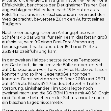
Mitte sofort erwidert. Im Angriff hatten wir eine hohe
Effektivität", berichtete der Bietigheimer Trainer. Der
angeschlagene Haller kam nach 15 Minuten aufs
Feld. "Er hat uns mit entscheidenden Toren auf den
Weg gebracht", bewertete Zürn den Auftritt seines
Torjägers.
Nach einer ausgeglichenen Anfangsphase war
Schäfers 4:3 das Signal für sein Team, das fortan groß
aufspielte, beim 9:6 einen Drei-Tore-Vorsprung
herausgespielt hatte und über 15:11 und 17:13 zur
23:15-Halbzeitführung kam.
In der zweiten Halbzeit setzte sich das Tempospiel
der Gäste fort, die hinten viele Bälle eroberten, sich
auf Glanzparaden von Torwart Milos Hacko verlassen
konnten und so ihre Gegenstöße anbringen
konnten. Damit setzten sie sich über 26:18 und 29:21
auf 34:25 ab. Kibats 37:27 bedeutete zehn Treffer
Vorsprung. Linkshänder Tim Coors legte noch
zweimal nach und die SG BBM führte mit 40:30. Grgic
und Fontaine betrieben in der Schlussminute noch
ein bisschen Ergebniskosmetik.