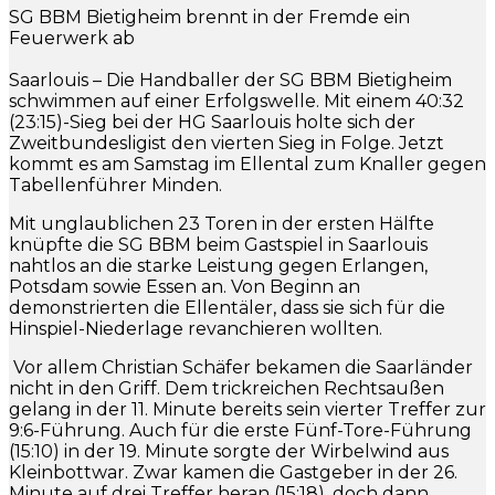
SG BBM Bietigheim brennt in der Fremde ein
Feuerwerk ab
Saarlouis – Die Handballer der SG BBM Bietigheim
schwimmen auf einer Erfolgswelle. Mit einem 40:32
(23:15)-Sieg bei der HG Saarlouis holte sich der
Zweitbundesligist den vierten Sieg in Folge. Jetzt
kommt es am Samstag im Ellental zum Knaller gegen
Tabellenführer Minden.
Mit unglaublichen 23 Toren in der ersten Hälfte
knüpfte die SG BBM beim Gastspiel in Saarlouis
nahtlos an die starke Leistung gegen Erlangen,
Potsdam sowie Essen an. Von Beginn an
demonstrierten die Ellentäler, dass sie sich für die
Hinspiel-Niederlage revanchieren wollten.
Vor allem Christian Schäfer bekamen die Saarländer
nicht in den Griff. Dem trickreichen Rechtsaußen
gelang in der 11. Minute bereits sein vierter Treffer zur
9:6-Führung. Auch für die erste Fünf-Tore-Führung
(15:10) in der 19. Minute sorgte der Wirbelwind aus
Kleinbottwar. Zwar kamen die Gastgeber in der 26.
Minute auf drei Treffer heran (15:18), doch dann