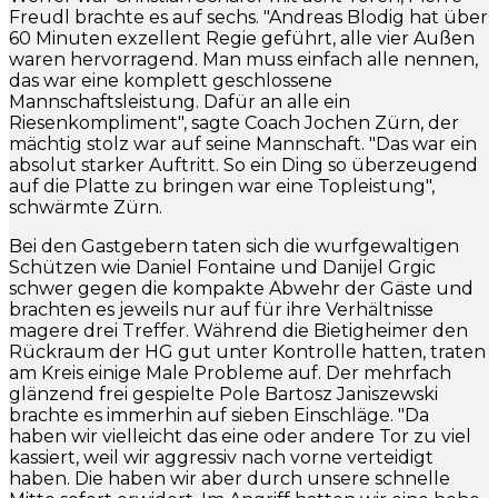
Freudl brachte es auf sechs. "Andreas Blodig hat über
60 Minuten exzellent Regie geführt, alle vier Außen
waren hervorragend. Man muss einfach alle nennen,
das war eine komplett geschlossene
Mannschaftsleistung. Dafür an alle ein
Riesenkompliment", sagte Coach Jochen Zürn, der
mächtig stolz war auf seine Mannschaft. "Das war ein
absolut starker Auftritt. So ein Ding so überzeugend
auf die Platte zu bringen war eine Topleistung",
schwärmte Zürn.
Bei den Gastgebern taten sich die wurfgewaltigen
Schützen wie Daniel Fontaine und Danijel Grgic
schwer gegen die kompakte Abwehr der Gäste und
brachten es jeweils nur auf für ihre Verhältnisse
magere drei Treffer. Während die Bietigheimer den
Rückraum der HG gut unter Kontrolle hatten, traten
am Kreis einige Male Probleme auf. Der mehrfach
glänzend frei gespielte Pole Bartosz Janiszewski
brachte es immerhin auf sieben Einschläge. "Da
haben wir vielleicht das eine oder andere Tor zu viel
kassiert, weil wir aggressiv nach vorne verteidigt
haben. Die haben wir aber durch unsere schnelle