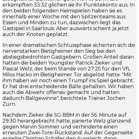
erkämpften 33:32 glichen sie ihr Punktekonto aus. In
den beiden folgenden Heimspielen haben sie es
innerhalb einer Woche mit den Spitzenteams aus
Essen und Minden zu tun, dazwischen liegt das
Gastspiel in Saarlouis. Aber auswärts scheint ja jetzt
auch der Knoten geplatzt.
In einer dramatischen Schlussphase sicherten sich die
nervenstarken Bietigheimer den Sieg bei den
abstiegsbedrohten Gastgebern. Großen Anteil daran
hatten die beiden Youngster Patrick Zieker und
Pascal Welz, der beim Stande von 27:25 für den VfL
Milos Hacko im Bietigheimer Tor abgelöst hatte. "Mit
ihm haben wir noch einen Trumpf ins Spiel gebracht.
Er hat drei entscheidende Bälle gehalten. Wir haben
auch die Abwehr offensiv gemacht und hatten
dadurch Ballgewinne", berichtete Trainer Jochen
Zürn.
Nachdem Zieker die SG BBM in der 56. Minute auf
29:30 herangebracht hatte, parierte Welz glänzend
gegen Marvin Sommer und verhinderte einen
erneuten Zwei-Tore-Rückstand. Auf der Gegenseite
erzielte Christian Schäfer den Ausgleich, dann