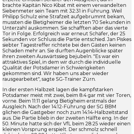
brachte Kapitän Nico Kibat mit einem verwandelten
Siebenmeter sein Team mit 32:31 in Führung. Weil
Philipp Schulz eine Strafzeit aufgebrummt bekam,
mussten die Bietigheimer die letzten 70 Sekunden in
Unterzahl auskommen. Sie schafften aber das vierte
Tor in Folge. Erfolgreich war erneut Schäfer, der 25
Sekunden vor Schluss die Partie entschied. Jan Piskes
siebter Tagestreffer richtete bei den Gästen keinen
Schaden mehr an. Sie durften Augenblicke später
ihren zweiten Auswärtssieg bejubeln. "Es war ein
attraktives Spiel, in dem wir durch die individuelle
Qualität der Potsdamer in Schwierigkeiten
gekommen sind. Wir haben uns aber wieder
rausgearbeitet", sagte SG-Trainer Zürn.
In der ersten Halbzeit lagen die kampfstarken
Potsdamer meist mit zwei, beim 8:4 gar mit vier Toren,
vorne. Beim 11:11 gelang Bietigheim erstmals der
Ausgleich. Nach der 14:12-Führung der SG BBM
glichen die Gastgeber noch zum 14:14-Halbzeitstand
aus. Die Partie blieb in der zweiten Hälfte eng. In der
50. Minute hatte sich der VfL beim 28:25 wieder einen
kleinen Vorsprung erspielt. Der schmolz schnell