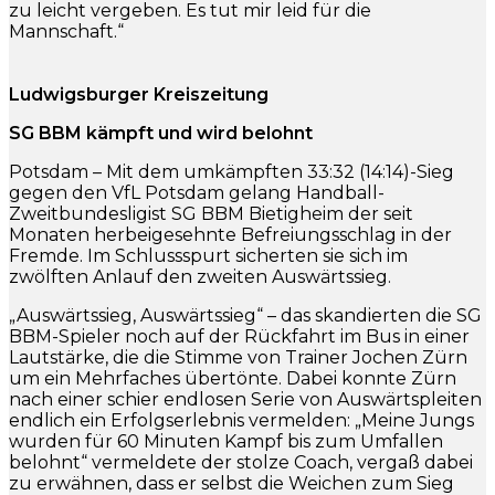
zu leicht vergeben. Es tut mir leid für die
Mannschaft.“
Ludwigsburger Kreiszeitung
SG BBM kämpft und wird belohnt
Potsdam – Mit dem umkämpften 33:32 (14:14)-Sieg
gegen den VfL Potsdam gelang Handball-
Zweitbundesligist SG BBM Bietigheim der seit
Monaten herbeigesehnte Befreiungsschlag in der
Fremde. Im Schlussspurt sicherten sie sich im
zwölften Anlauf den zweiten Auswärtssieg.
„Auswärtssieg, Auswärtssieg“ – das skandierten die SG
BBM-Spieler noch auf der Rückfahrt im Bus in einer
Lautstärke, die die Stimme von Trainer Jochen Zürn
um ein Mehrfaches übertönte. Dabei konnte Zürn
nach einer schier endlosen Serie von Auswärtspleiten
endlich ein Erfolgserlebnis vermelden: „Meine Jungs
wurden für 60 Minuten Kampf bis zum Umfallen
belohnt“ vermeldete der stolze Coach, vergaß dabei
zu erwähnen, dass er selbst die Weichen zum Sieg