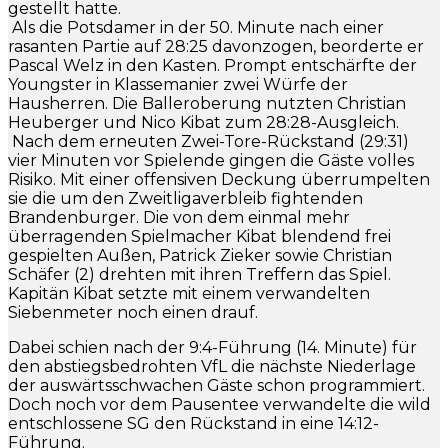
gestellt hatte.
Als die Potsdamer in der 50. Minute nach einer
rasanten Partie auf 28:25 davonzogen, beorderte er
Pascal Welz in den Kasten. Prompt entschärfte der
Youngster in Klassemanier zwei Würfe der
Hausherren. Die Balleroberung nutzten Christian
Heuberger und Nico Kibat zum 28:28-Ausgleich.
Nach dem erneuten Zwei-Tore-Rückstand (29:31)
vier Minuten vor Spielende gingen die Gäste volles
Risiko. Mit einer offensiven Deckung überrumpelten
sie die um den Zweitligaverbleib fightenden
Brandenburger. Die von dem einmal mehr
überragenden Spielmacher Kibat blendend frei
gespielten Außen, Patrick Zieker sowie Christian
Schäfer (2) drehten mit ihren Treffern das Spiel.
Kapitän Kibat setzte mit einem verwandelten
Siebenmeter noch einen drauf.
Dabei schien nach der 9:4-Führung (14. Minute) für
den abstiegsbedrohten VfL die nächste Niederlage
der auswärtsschwachen Gäste schon programmiert.
Doch noch vor dem Pausentee verwandelte die wild
entschlossene SG den Rückstand in eine 14:12-
Führung.