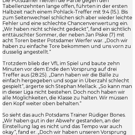
Die Potsdamer hielten die Partie gegen den
Tabellenzehnten lange offen, führten in der ersten
Halbzeit nach einem Pohlack-Treffer mit 9:4 (15.). Bis
zum Seitenwechsel schlichen sich aber wieder leichte
Fehler und eine schlechte Chancenverwertung ein.
„Wir haben nicht schlecht gedeckt“, fand ein sichtlich
enttäuschter Sommer, der neben Jan Piske (7) mit
acht Toren bester Potsdamer Werfer war. „Doch wir
haben zu einfache Tore bekommen und uns vorn zu
dusselig angestellt.“
Trotzdem blieb der VfL im Spiel und baute zehn
Minuten vor dem Ende den Vorsprung auf drei
Treffer aus (28:25). „Dann haben wir die Bälle zu
einfach hergegeben und sogar in Überzahl schlecht
gespielt“, ärgerte sich Stephan Mellack. „So kann man
in dieser Liga nicht bestehen. Doch noch haben wir
alle Möglichkeiten, die Klasse zu halten. Wir müssen
den Kopf weiter oben behalten.“
So sieht das auch Potsdams Trainer Rüdiger Bones.
„Wir haben gut in der Abwehr gestanden, an der
Einstellung lag es nicht und das Tempo war auch
okay“, fand er. „Doch wir haben unseren Vorsprung