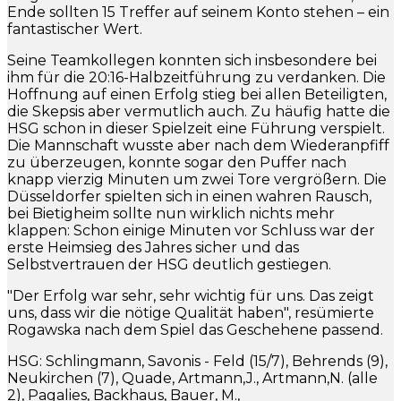
Ende sollten 15 Treffer auf seinem Konto stehen – ein
fantastischer Wert.
Seine Teamkollegen konnten sich insbesondere bei
ihm für die 20:16-Halbzeitführung zu verdanken. Die
Hoffnung auf einen Erfolg stieg bei allen Beteiligten,
die Skepsis aber vermutlich auch. Zu häufig hatte die
HSG schon in dieser Spielzeit eine Führung verspielt.
Die Mannschaft wusste aber nach dem Wiederanpfiff
zu überzeugen, konnte sogar den Puffer nach
knapp vierzig Minuten um zwei Tore vergrößern. Die
Düsseldorfer spielten sich in einen wahren Rausch,
bei Bietigheim sollte nun wirklich nichts mehr
klappen: Schon einige Minuten vor Schluss war der
erste Heimsieg des Jahres sicher und das
Selbstvertrauen der HSG deutlich gestiegen.
"Der Erfolg war sehr, sehr wichtig für uns. Das zeigt
uns, dass wir die nötige Qualität haben", resümierte
Rogawska nach dem Spiel das Geschehene passend.
HSG: Schlingmann, Savonis - Feld (15/7), Behrends (9),
Neukirchen (7), Quade, Artmann,J., Artmann,N. (alle
2), Pagalies, Backhaus, Bauer, M.,