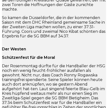
sie den bulligen Kreisläufer Quade gewähren, der mit
zwei Toren die Hoffnungen der Gäste zunichte
machte.
So kamen die Düsseldorfer, die in der kommenden
Saison mit dem DHC Rheinland gemeinsame Sache in
der Zweiten Liga machen wollen, zu einer 37:31-
Führung. Coors und zweimal Nico Kibat schönten das
Ergebnis für die SG BBM auf 34:37.
Der Westen
Schützenfest für die Moral
Der Rosenmontag dürfte für die Handballer der HSG
noch ein wenig feucht-fröhlicher ausfallen als
gewohnt. Nicht nur, dass Coach Ronny Rogawska
trainingsfrei spendierte. Seine Spieler können heute
auch dort anknüpfen, wo sie gestern Abend
aufgehört hat-ten. Laut singend feierte Blau-Gelb im
Kreis hüpfend weitaus mehr als nur einen Sieg im
Zweitliga-Spiel gegen die SG BBM Bietigheim. Das
37:34 beim Schützenfest war für die Handballer ein
gefühlter Be-freiungsschlag in Zeiten der sportlichen