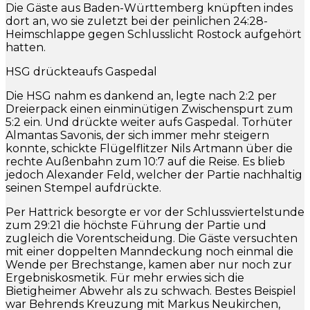
Die Gäste aus Baden-Württemberg knüpften indes
dort an, wo sie zuletzt bei der peinlichen 24:28-
Heimschlappe gegen Schlusslicht Rostock aufgehört
hatten.
HSG drückteaufs Gaspedal
Die HSG nahm es dankend an, legte nach 2:2 per
Dreierpack einen einminütigen Zwischenspurt zum
5:2 ein. Und drückte weiter aufs Gaspedal. Torhüter
Almantas Savonis, der sich immer mehr steigern
konnte, schickte Flügelflitzer Nils Artmann über die
rechte Außenbahn zum 10:7 auf die Reise. Es blieb
jedoch Alexander Feld, welcher der Partie nachhaltig
seinen Stempel aufdrückte.
Per Hattrick besorgte er vor der Schlussviertelstunde
zum 29:21 die höchste Führung der Partie und
zugleich die Vorentscheidung. Die Gäste versuchten
mit einer doppelten Manndeckung noch einmal die
Wende per Brechstange, kamen aber nur noch zur
Ergebniskosmetik. Für mehr erwies sich die
Bietigheimer Abwehr als zu schwach. Bestes Beispiel
war Behrends Kreuzung mit Markus Neukirchen,