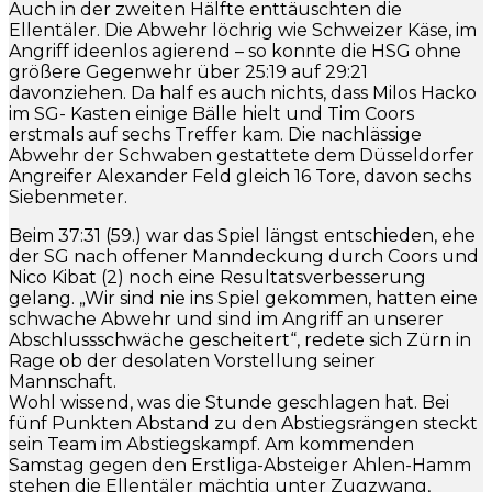
Auch in der zweiten Hälfte enttäuschten die
Ellentäler. Die Abwehr löchrig wie Schweizer Käse, im
Angriff ideenlos agierend – so konnte die HSG ohne
größere Gegenwehr über 25:19 auf 29:21
davonziehen. Da half es auch nichts, dass Milos Hacko
im SG- Kasten einige Bälle hielt und Tim Coors
erstmals auf sechs Treffer kam. Die nachlässige
Abwehr der Schwaben gestattete dem Düsseldorfer
Angreifer Alexander Feld gleich 16 Tore, davon sechs
Siebenmeter.
Beim 37:31 (59.) war das Spiel längst entschieden, ehe
der SG nach offener Manndeckung durch Coors und
Nico Kibat (2) noch eine Resultatsverbesserung
gelang. „Wir sind nie ins Spiel gekommen, hatten eine
schwache Abwehr und sind im Angriff an unserer
Abschlussschwäche gescheitert“, redete sich Zürn in
Rage ob der desolaten Vorstellung seiner
Mannschaft.
Wohl wissend, was die Stunde geschlagen hat. Bei
fünf Punkten Abstand zu den Abstiegsrängen steckt
sein Team im Abstiegskampf. Am kommenden
Samstag gegen den Erstliga-Absteiger Ahlen-Hamm
stehen die Ellentäler mächtig unter Zugzwang,