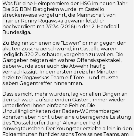
Was für eine Heimpremiere der HSG im neuen Jahr:
Die SG BBM Bietigheim wurde im Castello
streckenweise vorgeführt, die Mannschaft von
Trainer Ronny Rogawska gewann letztlich
hochverdient mit 37:34 (20:16) in der 2. Handball-
Bundesliga.
Zu Beginn schienen die "Löwen" primär gegen den
akuten Zuschauerschwund, im Castello waren
lediglich 320 Zuschauer, vorgehen zu wollen. Die
Gastgeber zeigten ein wahres Offensivspektakel,
dabei wurde aber auch die Abwehr häufig
vernachlässigt. In den ersten dreizehn Minuten
erzielte Rogawskas Team elf Tore – und musste
sieben Gegentreffer hinnehmen.
Dass es nicht mehr wurden, lag vor allen Dingen an
den schwach aufspielenden Gästen, immer wieder
unterliefen ihnen einfache Fehler. Die
Unzulänglichkeiten der Baden-Württemberger
konnten aber nicht über eine überragende Leistung
des "Düsseldorfer Jung" Alexander Feld
hinwegtäuschen: Der Youngster erzielte allein in den
Folgeminuten fünf der sechs Tore seines Teams, am