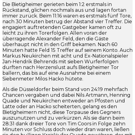
Die Bietigheimer gerieten beim 1:2 erstmals in
Rückstand, glichen nochmals aus und lagen fortan
immer zurück. Beim 11:16 waren es erstmals fünf Tore,
nach 30 Minuten betrug der Abstand vier Treffer. Die
engagiert auftretenden Gastgeber kamen oft zu
leicht zu ihren Torerfolgen. Allen voran der
überragende Alexander Feld, den die Gäste
überhaupt nicht in den Griff bekamen. Nach 60
Minuten hatte Feld 15 Treffer auf seinem Konto. Auch
Markus Neukirchen mit acht und Ex-Nationalspieler
Jan-Hendrik Behrends mit sieben Wurferfolgen
durften nach Herzenslust aufs Bietigheimer Tor
ballern, das bis auf eine Ausnahme bei einem
Siebenmeter Milos Hacko hütete.
Als die Düsseldorfer beim Stand von 24:19 mehrfach
Chancen vergaben und dabei Nils Artmann, Henning
Quade und Neukirchen entweder an Pfosten und
Latte oder an Hacko scheiterten, gelang es den
Bietigheimern nicht, diese Torpause des Gegners
auszunutzen und zu verkürzen. Als sie dann beim
28:31 dank dreier Tore von Tim Coors in Folge zehn
Minuten vor Schluss doch wieder dran waren, ließen