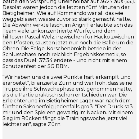
baute den Vorsprung uneinholbar auf 36:27 aus (55.).
Desolat waren jedoch die letzten fünf Minuten der
Bietigheimer. Wie auf Kommando war all das wie
weggeblasen, was sie zuvor so stark gemacht hatte.
Die Abwehr wirkte lasch, im Angriff erlaubte sich das
Team viele unkonzentrierte Würfe, und dem
hilflosen Pascal Welz, inzwischen für Hacko zwischen
den Pfosten, sausten jetzt nur noch die Bälle um die
Ohren. Die Folge: Korschenbroich betrieb in der
Schlussphase noch reichlich Ergebniskosmetik, so
dass das Duell 37:34 endete - und nicht mit einem
Schützenfest der SG BBM.
"Wir haben uns die zwei Punkte hart erkämpft und
erarbeitet", bilanzierte Zürn und war froh, dass seine
Truppe ihre Schwächephase erst genommen hatte,
als die Partie praktisch schon entschieden war. Die
Erleichterung im Bietigheimer Lager war nach dem
fünften Saisonerfolg jedenfalls groß. "Der Druck saß
mir und den Spielern gewaltig im Nacken. Mit einem
Sieg im Rücken fängt die Trainingswoche jetzt viel
leichter an", sagte Zürn.