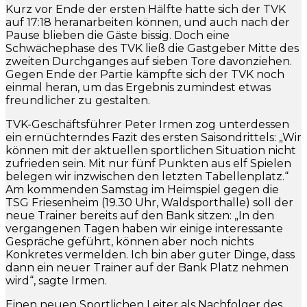
Kurz vor Ende der ersten Hälfte hatte sich der TVK
auf 17:18 heranarbeiten können, und auch nach der
Pause blieben die Gäste bissig. Doch eine
Schwächephase des TVK ließ die Gastgeber Mitte des
zweiten Durchganges auf sieben Tore davonziehen.
Gegen Ende der Partie kämpfte sich der TVK noch
einmal heran, um das Ergebnis zumindest etwas
freundlicher zu gestalten.
TVK-Geschäftsführer Peter Irmen zog unterdessen
ein ernüchterndes Fazit des ersten Saisondrittels: „Wir
können mit der aktuellen sportlichen Situation nicht
zufrieden sein. Mit nur fünf Punkten aus elf Spielen
belegen wir inzwischen den letzten Tabellenplatz.“
Am kommenden Samstag im Heimspiel gegen die
TSG Friesenheim (19.30 Uhr, Waldsporthalle) soll der
neue Trainer bereits auf den Bank sitzen: „In den
vergangenen Tagen haben wir einige interessante
Gespräche geführt, können aber noch nichts
Konkretes vermelden. Ich bin aber guter Dinge, dass
dann ein neuer Trainer auf der Bank Platz nehmen
wird“, sagte Irmen.
Einen neuen Sportlichen Leiter als Nachfolger des