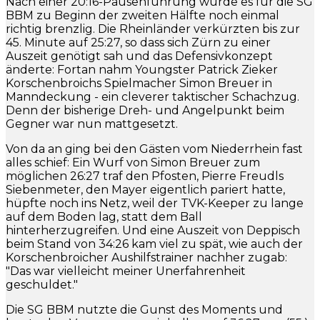
Nach einer 20:16-Pausenführung wurde es für die SG
BBM zu Beginn der zweiten Hälfte noch einmal
richtig brenzlig. Die Rheinländer verkürzten bis zur
45. Minute auf 25:27, so dass sich Zürn zu einer
Auszeit genötigt sah und das Defensivkonzept
änderte: Fortan nahm Youngster Patrick Zieker
Korschenbroichs Spielmacher Simon Breuer in
Manndeckung - ein cleverer taktischer Schachzug.
Denn der bisherige Dreh- und Angelpunkt beim
Gegner war nun mattgesetzt.
Von da an ging bei den Gästen vom Niederrhein fast
alles schief: Ein Wurf von Simon Breuer zum
möglichen 26:27 traf den Pfosten, Pierre Freudls
Siebenmeter, den Mayer eigentlich pariert hatte,
hüpfte noch ins Netz, weil der TVK-Keeper zu lange
auf dem Boden lag, statt dem Ball
hinterherzugreifen. Und eine Auszeit von Deppisch
beim Stand von 34:26 kam viel zu spät, wie auch der
Korschenbroicher Aushilfstrainer nachher zugab:
"Das war vielleicht meiner Unerfahrenheit
geschuldet."
Die SG BBM nutzte die Gunst des Moments und