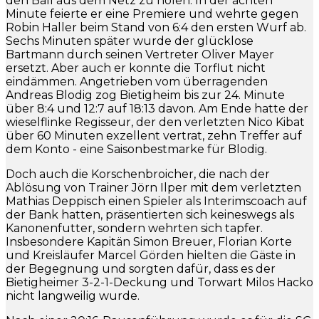
den Ball aus dem Netz zu holen. In der achten
Minute feierte er eine Premiere und wehrte gegen
Robin Haller beim Stand von 6:4 den ersten Wurf ab.
Sechs Minuten später wurde der glücklose
Bartmann durch seinen Vertreter Oliver Mayer
ersetzt. Aber auch er konnte die Torflut nicht
eindämmen. Angetrieben vom überragenden
Andreas Blodig zog Bietigheim bis zur 24. Minute
über 8:4 und 12:7 auf 18:13 davon. Am Ende hatte der
wieselflinke Regisseur, der den verletzten Nico Kibat
über 60 Minuten exzellent vertrat, zehn Treffer auf
dem Konto - eine Saisonbestmarke für Blodig.
Doch auch die Korschenbroicher, die nach der
Ablösung von Trainer Jörn Ilper mit dem verletzten
Mathias Deppisch einen Spieler als Interimscoach auf
der Bank hatten, präsentierten sich keineswegs als
Kanonenfutter, sondern wehrten sich tapfer.
Insbesondere Kapitän Simon Breuer, Florian Korte
und Kreisläufer Marcel Görden hielten die Gäste in
der Begegnung und sorgten dafür, dass es der
Bietigheimer 3-2-1-Deckung und Torwart Milos Hacko
nicht langweilig wurde.