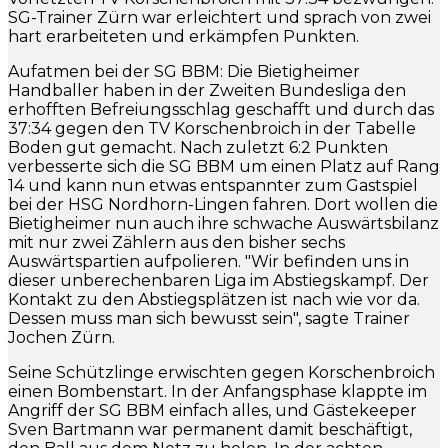
SG-Trainer Zürn war erleichtert und sprach von zwei
hart erarbeiteten und erkämpfen Punkten.
Aufatmen bei der SG BBM: Die Bietigheimer
Handballer haben in der Zweiten Bundesliga den
erhofften Befreiungsschlag geschafft und durch das
37:34 gegen den TV Korschenbroich in der Tabelle
Boden gut gemacht. Nach zuletzt 6:2 Punkten
verbesserte sich die SG BBM um einen Platz auf Rang
14 und kann nun etwas entspannter zum Gastspiel
bei der HSG Nordhorn-Lingen fahren. Dort wollen die
Bietigheimer nun auch ihre schwache Auswärtsbilanz
mit nur zwei Zählern aus den bisher sechs
Auswärtspartien aufpolieren. "Wir befinden uns in
dieser unberechenbaren Liga im Abstiegskampf. Der
Kontakt zu den Abstiegsplätzen ist nach wie vor da.
Dessen muss man sich bewusst sein", sagte Trainer
Jochen Zürn.
Seine Schützlinge erwischten gegen Korschenbroich
einen Bombenstart. In der Anfangsphase klappte im
Angriff der SG BBM einfach alles, und Gästekeeper
Sven Bartmann war permanent damit beschäftigt,