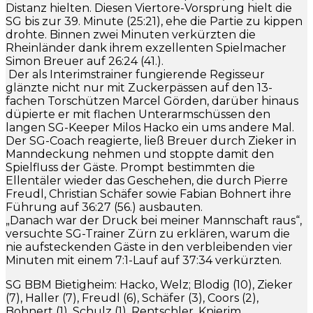
Distanz hielten. Diesen Viertore-Vorsprung hielt die
SG bis zur 39. Minute (25:21), ehe die Partie zu kippen
drohte. Binnen zwei Minuten verkürzten die
Rheinländer dank ihrem exzellenten Spielmacher
Simon Breuer auf 26:24 (41.).
Der als Interimstrainer fungierende Regisseur
glänzte nicht nur mit Zuckerpässen auf den 13-
fachen Torschützen Marcel Görden, darüber hinaus
düpierte er mit flachen Unterarmschüssen den
langen SG-Keeper Milos Hacko ein ums andere Mal.
Der SG-Coach reagierte, ließ Breuer durch Zieker in
Manndeckung nehmen und stoppte damit den
Spielfluss der Gäste. Prompt bestimmten die
Ellentäler wieder das Geschehen, die durch Pierre
Freudl, Christian Schäfer sowie Fabian Bohnert ihre
Führung auf 36:27 (56.) ausbauten.
„Danach war der Druck bei meiner Mannschaft raus“,
versuchte SG-Trainer Zürn zu erklären, warum die
nie aufsteckenden Gäste in den verbleibenden vier
Minuten mit einem 7:1-Lauf auf 37:34 verkürzten.
SG BBM Bietigheim: Hacko, Welz; Blodig (10), Zieker
(7), Haller (7), Freudl (6), Schäfer (3), Coors (2),
Bohnert (1), Schulz (1), Rentschler, Knierim,