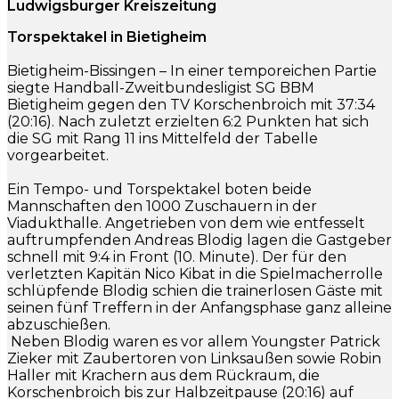
Ludwigsburger Kreiszeitung
Torspektakel in Bietigheim
Bietigheim-Bissingen – In einer temporeichen Partie
siegte Handball-Zweitbundesligist SG BBM
Bietigheim gegen den TV Korschenbroich mit 37:34
(20:16). Nach zuletzt erzielten 6:2 Punkten hat sich
die SG mit Rang 11 ins Mittelfeld der Tabelle
vorgearbeitet.
Ein Tempo- und Torspektakel boten beide
Mannschaften den 1000 Zuschauern in der
Viadukthalle. Angetrieben von dem wie entfesselt
auftrumpfenden Andreas Blodig lagen die Gastgeber
schnell mit 9:4 in Front (10. Minute). Der für den
verletzten Kapitän Nico Kibat in die Spielmacherrolle
schlüpfende Blodig schien die trainerlosen Gäste mit
seinen fünf Treffern in der Anfangsphase ganz alleine
abzuschießen.
Neben Blodig waren es vor allem Youngster Patrick
Zieker mit Zaubertoren von Linksaußen sowie Robin
Haller mit Krachern aus dem Rückraum, die
Korschenbroich bis zur Halbzeitpause (20:16) auf