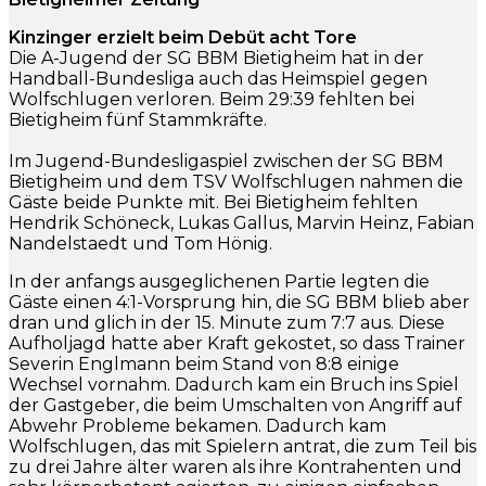
Kinzinger erzielt beim Debüt acht Tore
Die A-Jugend der SG BBM Bietigheim hat in der
Handball-Bundesliga auch das Heimspiel gegen
Wolfschlugen verloren. Beim 29:39 fehlten bei
Bietigheim fünf Stammkräfte.
Im Jugend-Bundesligaspiel zwischen der SG BBM
Bietigheim und dem TSV Wolfschlugen nahmen die
Gäste beide Punkte mit. Bei Bietigheim fehlten
Hendrik Schöneck, Lukas Gallus, Marvin Heinz, Fabian
Nandelstaedt und Tom Hönig.
In der anfangs ausgeglichenen Partie legten die
Gäste einen 4:1-Vorsprung hin, die SG BBM blieb aber
dran und glich in der 15. Minute zum 7:7 aus. Diese
Aufholjagd hatte aber Kraft gekostet, so dass Trainer
Severin Englmann beim Stand von 8:8 einige
Wechsel vornahm. Dadurch kam ein Bruch ins Spiel
der Gastgeber, die beim Umschalten von Angriff auf
Abwehr Probleme bekamen. Dadurch kam
Wolfschlugen, das mit Spielern antrat, die zum Teil bis
zu drei Jahre älter waren als ihre Kontrahenten und