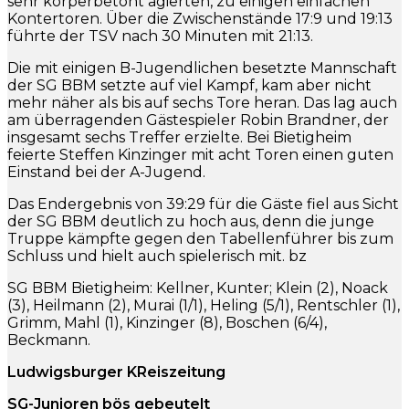
sehr körperbetont agierten, zu einigen einfachen
Kontertoren. Über die Zwischenstände 17:9 und 19:13
führte der TSV nach 30 Minuten mit 21:13.
Die mit einigen B-Jugendlichen besetzte Mannschaft
der SG BBM setzte auf viel Kampf, kam aber nicht
mehr näher als bis auf sechs Tore heran. Das lag auch
am überragenden Gästespieler Robin Brandner, der
insgesamt sechs Treffer erzielte. Bei Bietigheim
feierte Steffen Kinzinger mit acht Toren einen guten
Einstand bei der A-Jugend.
Das Endergebnis von 39:29 für die Gäste fiel aus Sicht
der SG BBM deutlich zu hoch aus, denn die junge
Truppe kämpfte gegen den Tabellenführer bis zum
Schluss und hielt auch spielerisch mit. bz
SG BBM Bietigheim: Kellner, Kunter; Klein (2), Noack
(3), Heilmann (2), Murai (1/1), Heling (5/1), Rentschler (1),
Grimm, Mahl (1), Kinzinger (8), Boschen (6/4),
Beckmann.
Ludwigsburger KReiszeitung
SG-Junioren bös gebeutelt