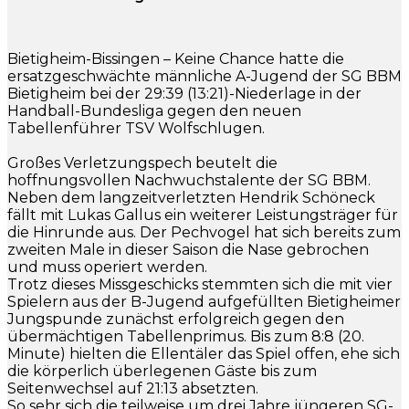
Bietigheim-Bissingen – Keine Chance hatte die
ersatzgeschwächte männliche A-Jugend der SG BBM
Bietigheim bei der 29:39 (13:21)-Niederlage in der
Handball-Bundesliga gegen den neuen
Tabellenführer TSV Wolfschlugen.
Großes Verletzungspech beutelt die
hoffnungsvollen Nachwuchstalente der SG BBM.
Neben dem langzeitverletzten Hendrik Schöneck
fällt mit Lukas Gallus ein weiterer Leistungsträger für
die Hinrunde aus. Der Pechvogel hat sich bereits zum
zweiten Male in dieser Saison die Nase gebrochen
und muss operiert werden.
Trotz dieses Missgeschicks stemmten sich die mit vier
Spielern aus der B-Jugend aufgefüllten Bietigheimer
Jungspunde zunächst erfolgreich gegen den
übermächtigen Tabellenprimus. Bis zum 8:8 (20.
Minute) hielten die Ellentäler das Spiel offen, ehe sich
die körperlich überlegenen Gäste bis zum
Seitenwechsel auf 21:13 absetzten.
So sehr sich die teilweise um drei Jahre jüngeren SG-