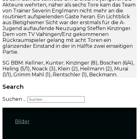
Akteure wehrten, näher als sechs Tore kam das Team
von Trainer Severin Englmann nicht mehr an die
routiniert aufspielenden Gäste heran. Ein Lichtblick
aus Bietigheimer Sicht war der erstmals für die A-
Jugend auflaufende Neuzugang Steffen Kinzinger.
Dem vom TV Vaihingen/Enz gekommenen
Rückraumspieler gelang mit acht Toren ein
glänzender Einstand in der in Hälfte zwei einseitigen
Partie.
SG BBM: Kellner, Kunter; Kinzinger (8), Boschen (6/4),
Heling (5/1), Noack (3), Klein (2), Heilmann (2), Murai
(1/1), Grimm Mahl (1), Rentschler (1), Beckmann.
Search
Suchen ...
Copyright © 2022 Marco Wolf. All Rights Reserved.
Bilder