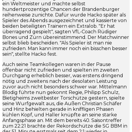
ein Weltmeister und machte selbst
hundertprozentige Chancen der Brandenburger
reihenweise zunichte. Dafür wurde Hacko später als
Spieler des Abends ausgezeichnet und kassierte von
beiden beteiligten Trainern ein Extralob. "Er hat
überragend gespielt", sagten VfL-Coach Rüdiger
Bones und Zürn übereinstimmend. Der Matchwinner
selbst blieb bescheiden. "Als Spieler ist man nie
zufrieden. Man kann immer noch ein bisschen besser
sein", stellte Hacko fest.
Auch seine Teamkollegen waren in der Pause
offenbar nicht zufrieden und spielten im zweiten
Durchgang erheblich besser, was erstens dringend
nötig und zweitens nach der desolaten Leistung
zuvor auch nicht besonders schwer war. Mittelmann
Blodig führte nun gekonnt Regie, Philipp Schulz,
Bietigheims zweitbester Torschütze gestern, spielte
seine Wurfgewalt aus, die Außen Christian Schäfer
und Hinz behielten gerade in kniffligen Phasen
kühlen Kopf, und Haller knüpfte an seine starke
Anfangsphase an. Mit dem bereits 40. Saisontreffer
zum 22:21 brachte der Rekordschütze die SG BBM in
der 51. Minute erstmals seit dem 2:1 wieder in