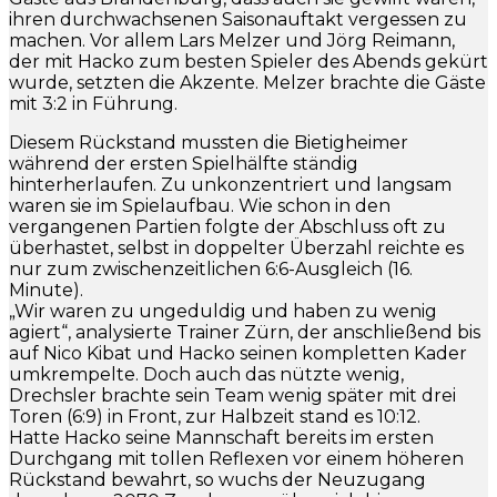
ihren durchwachsenen Saisonauftakt vergessen zu
machen. Vor allem Lars Melzer und Jörg Reimann,
der mit Hacko zum besten Spieler des Abends gekürt
wurde, setzten die Akzente. Melzer brachte die Gäste
mit 3:2 in Führung.
Diesem Rückstand mussten die Bietigheimer
während der ersten Spielhälfte ständig
hinterherlaufen. Zu unkonzentriert und langsam
waren sie im Spielaufbau. Wie schon in den
vergangenen Partien folgte der Abschluss oft zu
überhastet, selbst in doppelter Überzahl reichte es
nur zum zwischenzeitlichen 6:6-Ausgleich (16.
Minute).
„Wir waren zu ungeduldig und haben zu wenig
agiert“, analysierte Trainer Zürn, der anschließend bis
auf Nico Kibat und Hacko seinen kompletten Kader
umkrempelte. Doch auch das nützte wenig,
Drechsler brachte sein Team wenig später mit drei
Toren (6:9) in Front, zur Halbzeit stand es 10:12.
Hatte Hacko seine Mannschaft bereits im ersten
Durchgang mit tollen Reflexen vor einem höheren
Rückstand bewahrt, so wuchs der Neuzugang