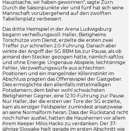
Hauptsache, wir haben gewonnen", sagte Zürn.
Durch die Saisonpunkte vier und fünf hat sich seine
Mannschaft vorübergehend auf den zwölften
Tabellenplatz verbessert.
Das dritte Heimspiel in der Arena Ludwigsburg
begann verheißungsvoll: Haller, Bietigheims
Torschütze vom Dienst, erzielte die ersten zwei
Treffer zur schnellen 2:0-Führung. Danach aber
wirkte der Angriff der SG BBM bis zur Pause, als ob
jemand den Stecker gezogen hätte, nämlich saftlos
und ohne Energie. Ungenaue Abspiele, leichtsinnige
Fehler, Verzweiflungswürfe aus schlechten
Positionen und ein mangelnder Killerinstinkt im
Abschluss prägten das Offensivspiel der Gastgeber.
Dies ermöglichte den allenfalls mittelmäßigen
Potsdamern, dem bisher wohl schwächsten
Bietigheimer Gegner, eine 12:10-Führung zur Pause.
Nur Haller, der die ersten vier Tore der SG erzielte,
kam als einziger Feldspieler zumindest ansatzweise
an seine Normalform heran. Dass der Rückstand nicht
noch höher ausfiel, hatten die Hausherren vor allem
ihrem Keeper Milos Hacko zu verdanken. Der 37-
jährige Slowake hielt gerade im ersten Abschnitt wie