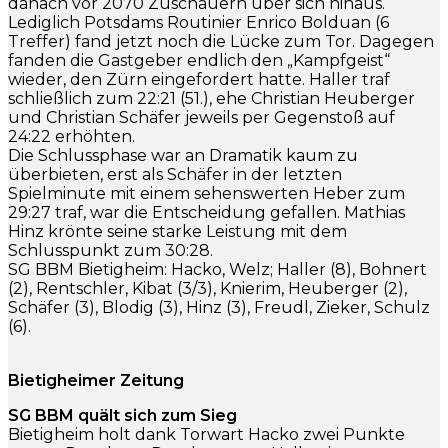
danach vor 2070 Zuschauern über sich hinaus.
Lediglich Potsdams Routinier Enrico Bolduan (6
Treffer) fand jetzt noch die Lücke zum Tor. Dagegen
fanden die Gastgeber endlich den „Kampfgeist“
wieder, den Zürn eingefordert hatte. Haller traf
schließlich zum 22:21 (51.), ehe Christian Heuberger
und Christian Schäfer jeweils per Gegenstoß auf
24:22 erhöhten.
Die Schlussphase war an Dramatik kaum zu
überbieten, erst als Schäfer in der letzten
Spielminute mit einem sehenswerten Heber zum
29:27 traf, war die Entscheidung gefallen. Mathias
Hinz krönte seine starke Leistung mit dem
Schlusspunkt zum 30:28.
SG BBM Bietigheim: Hacko, Welz; Haller (8), Bohnert
(2), Rentschler, Kibat (3/3), Knierim, Heuberger (2),
Schäfer (3), Blodig (3), Hinz (3), Freudl, Zieker, Schulz
(6).
Bietigheimer Zeitung
SG BBM quält sich zum Sieg
Bietigheim holt dank Torwart Hacko zwei Punkte