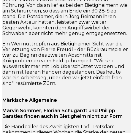
Führung. Von da an lief es bei den Bietigheimern wie
am Schnürchen, so dass am Ende ein 30:28-Sieg
stand. Die Potsdamer, die in Jörg Reimann ihren
besten Akteur hatten, leisteten zwar weiter
Gegenwehr, konnten dem Angriffswirbel der
Schwaben aber nicht mehr genug entgegensetzen.
Ein Wermuttropfen aus Bietigheimer Sicht war die
Verletzung von Pierre Freudl - der Rückraumspieler
war zu Beginn des zweiten Abschnitts mit
Knieproblemen vom Feld gehumpelt. "Wir sind
auswärts immer mit Lob überschüttet worden und
dann mit leeren Händen dagestanden. Das heute
war ein Arbeitssieg, über den wir jetzt einfach froh
sind", resümierte Zürn.
Märkische Allgemeine
Marvin Sommer, Florian Schugardt und Philipp
Barsties finden auch in Bietigheim nicht zur Form
Die Handballer des Zweitligisten 1. VfL Potsdam
bekommen in diesen Wochen die Stärke der neuen