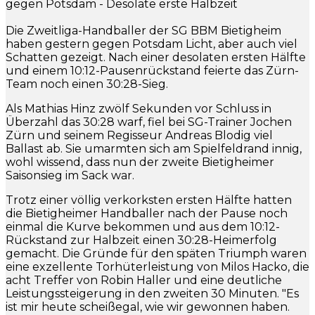
gegen Potsdam - Desolate erste Halbzeit
Die Zweitliga-Handballer der SG BBM Bietigheim
haben gestern gegen Potsdam Licht, aber auch viel
Schatten gezeigt. Nach einer desolaten ersten Hälfte
und einem 10:12-Pausenrückstand feierte das Zürn-
Team noch einen 30:28-Sieg.
Als Mathias Hinz zwölf Sekunden vor Schluss in
Überzahl das 30:28 warf, fiel bei SG-Trainer Jochen
Zürn und seinem Regisseur Andreas Blodig viel
Ballast ab. Sie umarmten sich am Spielfeldrand innig,
wohl wissend, dass nun der zweite Bietigheimer
Saisonsieg im Sack war.
Trotz einer völlig verkorksten ersten Hälfte hatten
die Bietigheimer Handballer nach der Pause noch
einmal die Kurve bekommen und aus dem 10:12-
Rückstand zur Halbzeit einen 30:28-Heimerfolg
gemacht. Die Gründe für den späten Triumph waren
eine exzellente Torhüterleistung von Milos Hacko, die
acht Treffer von Robin Haller und eine deutliche
Leistungssteigerung in den zweiten 30 Minuten. "Es
ist mir heute scheißegal, wie wir gewonnen haben.