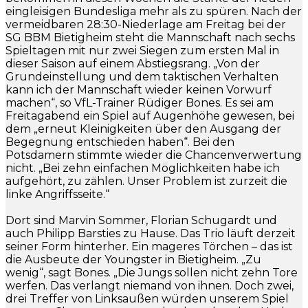
eingleisigen Bundesliga mehr als zu spüren. Nach der
vermeidbaren 28:30-Niederlage am Freitag bei der
SG BBM Bietigheim steht die Mannschaft nach sechs
Spieltagen mit nur zwei Siegen zum ersten Mal in
dieser Saison auf einem Abstiegsrang. „Von der
Grundeinstellung und dem taktischen Verhalten
kann ich der Mannschaft wieder keinen Vorwurf
machen“, so VfL-Trainer Rüdiger Bones. Es sei am
Freitagabend ein Spiel auf Augenhöhe gewesen, bei
dem „erneut Kleinigkeiten über den Ausgang der
Begegnung entschieden haben“. Bei den
Potsdamern stimmte wieder die Chancenverwertung
nicht. „Bei zehn einfachen Möglichkeiten habe ich
aufgehört, zu zählen. Unser Problem ist zurzeit die
linke Angriffsseite.“
Dort sind Marvin Sommer, Florian Schugardt und
auch Philipp Barsties zu Hause. Das Trio läuft derzeit
seiner Form hinterher. Ein mageres Törchen – das ist
die Ausbeute der Youngster in Bietigheim. „Zu
wenig“, sagt Bones. „Die Jungs sollen nicht zehn Tore
werfen. Das verlangt niemand von ihnen. Doch zwei,
drei Treffer von Linksaußen würden unserem Spiel