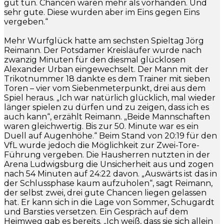
gut tun. Chancen waren mehr als vorhanden. Und
sehr gute. Diese wurden aber im Eins gegen Eins
vergeben.“
Mehr Wurfglück hatte am sechsten Spieltag Jörg
Reimann. Der Potsdamer Kreisläufer wurde nach
zwanzig Minuten für den diesmal glücklosen
Alexander Urban eingewechselt. Der Mann mit der
Trikotnummer 18 dankte es dem Trainer mit sieben
Toren – vier vom Siebenmeterpunkt, drei aus dem
Spiel heraus. „Ich war natürlich glücklich, mal wieder
länger spielen zu dürfen und zu zeigen, dass ich es
auch kann“, erzählt Reimann. „Beide Mannschaften
waren gleichwertig. Bis zur 50. Minute war es ein
Duell auf Augenhöhe.“ Beim Stand von 20:19 für den
VfL wurde jedoch die Möglichkeit zur Zwei-Tore-
Führung vergeben. Die Hausherren nutzten in der
Arena Ludwigsburg die Unsicherheit aus und zogen
nach 54 Minuten auf 24:22 davon. „Auswärts ist das in
der Schlussphase kaum aufzuholen“, sagt Reimann,
der selbst zwei, drei gute Chancen liegen gelassen
hat. Er kann sich in die Lage von Sommer, Schugardt
und Barsties versetzen. Ein Gespräch auf dem
Heimweg gab es bereits. „Ich weiß, dass sie sich allein