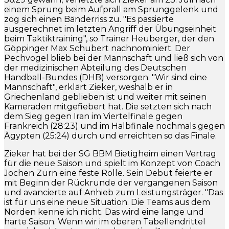
einem Sprung beim Aufprall am Sprunggelenk und
zog sich einen Bänderriss zu. "Es passierte
ausgerechnet im letzten Angriff der Übungseinheit
beim Taktiktraining", so Trainer Heuberger, der den
Göppinger Max Schubert nachnominiert. Der
Pechvogel blieb bei der Mannschaft und ließ sich von
der medizinischen Abteilung des Deutschen
Handball-Bundes (DHB) versorgen. "Wir sind eine
Mannschaft", erklärt Zieker, weshalb er in
Griechenland geblieben ist und weiter mit seinen
Kameraden mitgefiebert hat. Die setzten sich nach
dem Sieg gegen Iran im Viertelfinale gegen
Frankreich (28:23) und im Halbfinale nochmals gegen
Ägypten (25:24) durch und erreichten so das Finale.
Zieker hat bei der SG BBM Bietigheim einen Vertrag
für die neue Saison und spielt im Konzept von Coach
Jochen Zürn eine feste Rolle. Sein Debüt feierte er
mit Beginn der Rückrunde der vergangenen Saison
und avancierte auf Anhieb zum Leistungsträger. "Das
ist für uns eine neue Situation. Die Teams aus dem
Norden kenne ich nicht. Das wird eine lange und
harte Saison. Wenn wir im oberen Tabellendrittel