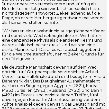
Juniorenbereich verabschiedete und künftig als
Bundestrainer tätig sein wird. "Ich persönlich hätte
nichts dagegen", antwortet Zieker lachend auf die
Frage, ob er sich Heuberger irgendwann mal wieder
als Trainer vorstellen könnte.
"Wir hatten einen wahnsinnig ausgeglichenen Kader
und damit viele Wechselmöglichkeiten. Wir hatten
eine ganz andere Physis als die anderen Teams und
waren athletisch besser drauf. Und wir sind eine
echte Mannschaft. Das alles war ausschlaggebend
für die Weltmeisterschaft", nennt Zieker Gründe für
den Titelgewinn.
Die deutsche Mannschaft gewann auf dem Weg
dorthin fünf Gruppenspiele, setzte sich im Achtel-,
Viertel- und Halbfinale durch und besiegte im Finale
Dänemark klar. Das Bietigheimer Ausnahmetalent
war bei den Siegen gegen Ägypten (26:21), Korea
(46:33), Brasilien (29:23), Russland (27:22) und Benin
(41:22) im Einsatz und erzielte sieben Treffer, fünf
davon gegen Korea. Im Abschlusstraining vor dem
Achtelfinalspiel gegen den Iran, das Deutschland mit
36:29 gewann, verletzte sich Zieker am 23. Juli nach