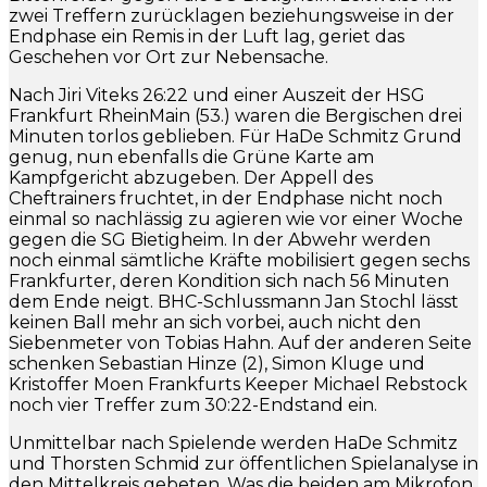
zwei Treffern zurücklagen beziehungsweise in der
Endphase ein Remis in der Luft lag, geriet das
Geschehen vor Ort zur Nebensache.
Nach Jiri Viteks 26:22 und einer Auszeit der HSG
Frankfurt RheinMain (53.) waren die Bergischen drei
Minuten torlos geblieben. Für HaDe Schmitz Grund
genug, nun ebenfalls die Grüne Karte am
Kampfgericht abzugeben. Der Appell des
Cheftrainers fruchtet, in der Endphase nicht noch
einmal so nachlässig zu agieren wie vor einer Woche
gegen die SG Bietigheim. In der Abwehr werden
noch einmal sämtliche Kräfte mobilisiert gegen sechs
Frankfurter, deren Kondition sich nach 56 Minuten
dem Ende neigt. BHC-Schlussmann Jan Stochl lässt
keinen Ball mehr an sich vorbei, auch nicht den
Siebenmeter von Tobias Hahn. Auf der anderen Seite
schenken Sebastian Hinze (2), Simon Kluge und
Kristoffer Moen Frankfurts Keeper Michael Rebstock
noch vier Treffer zum 30:22-Endstand ein.
Unmittelbar nach Spielende werden HaDe Schmitz
und Thorsten Schmid zur öffentlichen Spielanalyse in
den Mittelkreis gebeten. Was die beiden am Mikrofon