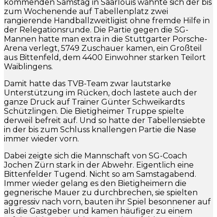
kommenden Samstag in Saarlouis wähnte sich der bis
zum Wochenende auf Tabellenplatz zwei
rangierende Handballzweitligist ohne fremde Hilfe in
der Relegationsrunde. Die Partie gegen die SG-
Mannen hatte man extra in die Stuttgarter Porsche-
Arena verlegt, 5749 Zuschauer kamen, ein Großteil
aus Bittenfeld, dem 4400 Einwohner starken Teilort
Waiblingens.
Damit hatte das TVB-Team zwar lautstarke
Unterstützung im Rücken, doch lastete auch der
ganze Druck auf Trainer Günter Schweikardts
Schützlingen. Die Bietigheimer Truppe spielte
derweil befreit auf. Und so hatte der Tabellensiebte
in der bis zum Schluss knallengen Partie die Nase
immer wieder vorn.
Dabei zeigte sich die Mannschaft von SG-Coach
Jochen Zürn stark in der Abwehr. Eigentlich eine
Bittenfelder Tugend. Nicht so am Samstagabend.
Immer wieder gelang es den Bietigheimern die
gegnerische Mauer zu durchbrechen, sie spielten
aggressiv nach vorn, bauten ihr Spiel besonnener auf
als die Gastgeber und kamen häufiger zu einem