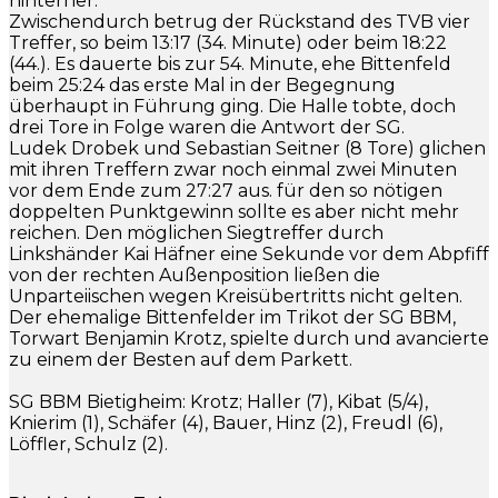
hinterher.
Zwischendurch betrug der Rückstand des TVB vier
Treffer, so beim 13:17 (34. Minute) oder beim 18:22
(44.). Es dauerte bis zur 54. Minute, ehe Bittenfeld
beim 25:24 das erste Mal in der Begegnung
überhaupt in Führung ging. Die Halle tobte, doch
drei Tore in Folge waren die Antwort der SG.
Ludek Drobek und Sebastian Seitner (8 Tore) glichen
mit ihren Treffern zwar noch einmal zwei Minuten
vor dem Ende zum 27:27 aus. für den so nötigen
doppelten Punktgewinn sollte es aber nicht mehr
reichen. Den möglichen Siegtreffer durch
Linkshänder Kai Häfner eine Sekunde vor dem Abpfiff
von der rechten Außenposition ließen die
Unparteiischen wegen Kreisübertritts nicht gelten.
Der ehemalige Bittenfelder im Trikot der SG BBM,
Torwart Benjamin Krotz, spielte durch und avancierte
zu einem der Besten auf dem Parkett.
SG BBM Bietigheim: Krotz; Haller (7), Kibat (5/4),
Knierim (1), Schäfer (4), Bauer, Hinz (2), Freudl (6),
Löffler, Schulz (2).