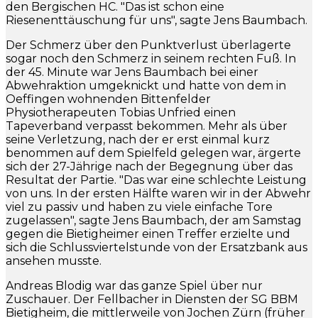
den Bergischen HC. "Das ist schon eine
Riesenenttäuschung für uns", sagte Jens Baumbach.
Der Schmerz über den Punktverlust überlagerte
sogar noch den Schmerz in seinem rechten Fuß. In
der 45. Minute war Jens Baumbach bei einer
Abwehraktion umgeknickt und hatte von dem in
Oeffingen wohnenden Bittenfelder
Physiotherapeuten Tobias Unfried einen
Tapeverband verpasst bekommen. Mehr als über
seine Verletzung, nach der er erst einmal kurz
benommen auf dem Spielfeld gelegen war, ärgerte
sich der 27-Jährige nach der Begegnung über das
Resultat der Partie. "Das war eine schlechte Leistung
von uns. In der ersten Hälfte waren wir in der Abwehr
viel zu passiv und haben zu viele einfache Tore
zugelassen", sagte Jens Baumbach, der am Samstag
gegen die Bietigheimer einen Treffer erzielte und
sich die Schlussviertelstunde von der Ersatzbank aus
ansehen musste.
Andreas Blodig war das ganze Spiel über nur
Zuschauer. Der Fellbacher in Diensten der SG BBM
Bietigheim, die mittlerweile von Jochen Zürn (früher