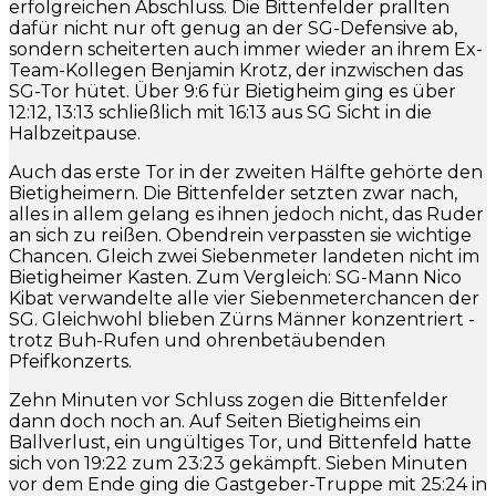
erfolgreichen Abschluss. Die Bittenfelder prallten
dafür nicht nur oft genug an der SG-Defensive ab,
sondern scheiterten auch immer wieder an ihrem Ex-
Team-Kollegen Benjamin Krotz, der inzwischen das
SG-Tor hütet. Über 9:6 für Bietigheim ging es über
12:12, 13:13 schließlich mit 16:13 aus SG Sicht in die
Halbzeitpause.
Auch das erste Tor in der zweiten Hälfte gehörte den
Bietigheimern. Die Bittenfelder setzten zwar nach,
alles in allem gelang es ihnen jedoch nicht, das Ruder
an sich zu reißen. Obendrein verpassten sie wichtige
Chancen. Gleich zwei Siebenmeter landeten nicht im
Bietigheimer Kasten. Zum Vergleich: SG-Mann Nico
Kibat verwandelte alle vier Siebenmeterchancen der
SG. Gleichwohl blieben Zürns Männer konzentriert -
trotz Buh-Rufen und ohrenbetäubenden
Pfeifkonzerts.
Zehn Minuten vor Schluss zogen die Bittenfelder
dann doch noch an. Auf Seiten Bietigheims ein
Ballverlust, ein ungültiges Tor, und Bittenfeld hatte
sich von 19:22 zum 23:23 gekämpft. Sieben Minuten
vor dem Ende ging die Gastgeber-Truppe mit 25:24 in