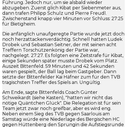
Führung. Jedoch nur, um sie alsbald wieder
abzugeben. Zuerst glich Kibat per Siebenmeter aus,
dann trafen Philipp Schulz und Pierre Freudl.
Zwischenstand knapp vier Minuten vor Schluss: 27:25
für Bietigheim.
Die anfänglich unaufgeregte Partie wurde jetzt doch
noch herzattackenverdächtig. Schnell hatten Ludek
Drobek und Sebastian Seitner, der mit seinen acht
Treffern Torschützenkönig der Partie war,
nachgelegt. 27:27. Es folgten eine Zeitstrafe für Kibat,
einige Sekunden später musste Drobek vom Platz.
Auszeit Bittenfeld. 59 Minuten und 42 Sekunden
waren gespielt, der Ball lag beim Gastgeber. Dann
setzte der Bittenfelder Kai Häfner zum für den TVB
tragischsten Treffer des Spiels an. Ungültig.
Am Ende, sagte Bittenfelds Coach Günter
Schweikardt (siehe Kasten), "hatten wir nicht das
nötige Quäntchen Glück". Die Relegation ist für sein
Team jetzt zwar noch greifbar, aber es wird eng.
Neben einem Sieg des TVB gegen Saarlouis am
Samstag würde eine Niederlage des Bergischen HC
gegen Hüttenberg den Sprungin die Aufstiegsrunde