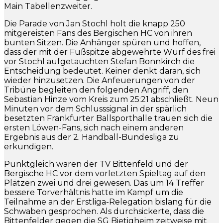
Main Tabellenzweiter.
Die Parade von Jan Stochl holt die knapp 250
mitgereisten Fans des Bergischen HC von ihren
bunten Sitzen. Die Anhänger spüren und hoffen,
dass der mit der Fußspitze abgewehrte Wurf des frei
vor Stochl aufgetauchten Stefan Bonnkirch die
Entscheidung bedeutet. Keiner denkt daran, sich
wieder hinzusetzen. Die Anfeuerungen von der
Tribüne begleiten den folgenden Angriff, den
Sebastian Hinze vom Kreis zum 25:21 abschließt. Neun
Minuten vor dem Schlusssignal in der spärlich
besetzten Frankfurter Ballsporthalle trauen sich die
ersten Löwen-Fans, sich nach einem anderen
Ergebnis aus der 2. Handball-Bundesliga zu
erkundigen.
Punktgleich waren der TV Bittenfeld und der
Bergische HC vor dem vorletzten Spieltag auf den
Plätzen zwei und drei gewesen. Das um 14 Treffer
bessere Torverhältnis hatte im Kampf um die
Teilnahme an der Erstliga-Relegation bislang für die
Schwaben gesprochen. Als durchsickerte, dass die
Bittenfelder gegen die SG Bietigheim zeitweise mit