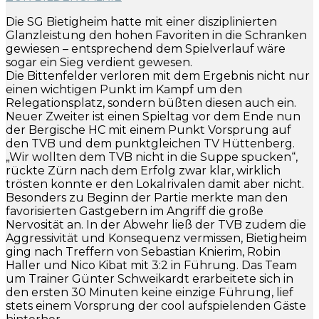
Die SG Bietigheim hatte mit einer disziplinierten
Glanzleistung den hohen Favoriten in die Schranken
gewiesen – entsprechend dem Spielverlauf wäre
sogar ein Sieg verdient gewesen.
Die Bittenfelder verloren mit dem Ergebnis nicht nur
einen wichtigen Punkt im Kampf um den
Relegationsplatz, sondern büßten diesen auch ein.
Neuer Zweiter ist einen Spieltag vor dem Ende nun
der Bergische HC mit einem Punkt Vorsprung auf
den TVB und dem punktgleichen TV Hüttenberg.
„Wir wollten dem TVB nicht in die Suppe spucken“,
rückte Zürn nach dem Erfolg zwar klar, wirklich
trösten konnte er den Lokalrivalen damit aber nicht.
Besonders zu Beginn der Partie merkte man den
favorisierten Gastgebern im Angriff die große
Nervosität an. In der Abwehr ließ der TVB zudem die
Aggressivität und Konsequenz vermissen, Bietigheim
ging nach Treffern von Sebastian Knierim, Robin
Haller und Nico Kibat mit 3:2 in Führung. Das Team
um Trainer Günter Schweikardt erarbeitete sich in
den ersten 30 Minuten keine einzige Führung, lief
stets einem Vorsprung der cool aufspielenden Gäste