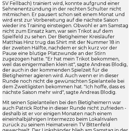
SV Fellbach) trainiert wird, konnte aufgrund einer
Sehnenentzündung in der rechten Schulter nicht
mitmischen. Er pausiert schon seit einem Monat und
wird erst zur Vorbereitung auf die nächste Saison
wieder ins Training einsteigen. Obwohl er am Samstag
nicht zum Einsatz kam, war sein Trikot auf dem
Spielfeld zu sehen. Der Bietigheimer Kreisläufer
Matthias Hinz trug das Shirt mit der Nummer 18 in
der zweiten Hälfte, nachdem er sich kurz vor der
Pause eine blutige Platzwunde an der Stirn
zugezogen hatte. "Er hat mein Trikot bekommen,
weil das einigermaßen klein ist", sagte Andreas Blodig,
der auch in der kommenden Spielzeit für die
Bietigheimer agieren wird. Auch wenn er in dieser
Runde noch nicht die gewünschten Spielanteile bei
dem Zweitligisten bekommen hat. "Ich hoffe, dass es
nächste Saison mehr wird", sagte Andreas Blodig.
Mit seinen Spielanteilen bei den Bietigheimern war
auch Patrick Rothe in dieser Runde nicht zufrieden -
deshalb ist er vor einigen Monaten nach einem
eineinhalbjährigen Intermezzo beim Lokalrivalen
zurück zu seinem Heimatverein TV Bittenfeld
gewechselt. Der Linkshänder blieb am Samstag in der