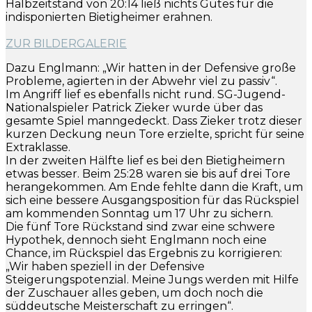
Halbzeitstand von 20:14 ließ nichts Gutes für die
indisponierten Bietigheimer erahnen.
ZUR BILDERGALERIE
Dazu Englmann: „Wir hatten in der Defensive große
Probleme, agierten in der Abwehr viel zu passiv“.
Im Angriff lief es ebenfalls nicht rund. SG-Jugend-
Nationalspieler Patrick Zieker wurde über das
gesamte Spiel manngedeckt. Dass Zieker trotz dieser
kurzen Deckung neun Tore erzielte, spricht für seine
Extraklasse.
In der zweiten Hälfte lief es bei den Bietigheimern
etwas besser. Beim 25:28 waren sie bis auf drei Tore
herangekommen. Am Ende fehlte dann die Kraft, um
sich eine bessere Ausgangsposition für das Rückspiel
am kommenden Sonntag um 17 Uhr zu sichern.
Die fünf Tore Rückstand sind zwar eine schwere
Hypothek, dennoch sieht Englmann noch eine
Chance, im Rückspiel das Ergebnis zu korrigieren:
„Wir haben speziell in der Defensive
Steigerungspotenzial. Meine Jungs werden mit Hilfe
der Zuschauer alles geben, um doch noch die
süddeutsche Meisterschaft zu erringen“.