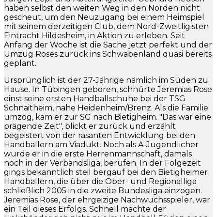
haben selbst den weiten Weg in den Norden nicht
gescheut, um den Neuzugang bei einem Heimspiel
mit seinem derzeitigen Club, dem Nord-Zweitligisten
Eintracht Hildesheim, in Aktion zu erleben. Seit
Anfang der Woche ist die Sache jetzt perfekt und der
Umzug Roses zurück ins Schwabenland quasi bereits
geplant.
Ursprünglich ist der 27-Jährige nämlich im Süden zu
Hause. In Tübingen geboren, schnürte Jeremias Rose
einst seine ersten Handballschuhe bei der TSG
Schnaitheim, nahe Heidenheim/Brenz. Als die Familie
umzog, kam er zur SG nach Bietigheim. "Das war eine
prägende Zeit", blickt er zurück und erzählt
begeistert von der rasanten Entwicklung bei den
Handballern am Viadukt. Noch als A-Jugendlicher
wurde er in die erste Herrenmannschaft, damals
noch in der Verbandsliga, berufen. In der Folgezeit
gings bekanntlich steil bergauf bei den Bietigheimer
Handballern, die über die Ober- und Regionalliga
schließlich 2005 in die zweite Bundesliga einzogen.
Jeremias Rose, der ehrgeizige Nachwuchsspieler, war
ein Teil dieses Erfolgs. Schnell machte der