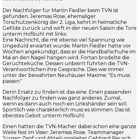
Der Nachfolger für Martin Fiedler beim TVN ist
gefunden. Jeremias Rose, ehemaliger
Torschützenkönig der 2. Liga, kehrt in heimatliche
Gefilde zurück und wirft in der neuen Saison die Tore
unterm Hofbühl mit links.
Eine Nachricht, die mit ebenso viel Spannung wie
Ungeduld erwartet wurde. Martin Fiedler hatte vor
Wochen angekündigt, dass er die Handballschuhe im
Mai an den Nagel hängen wird. Fortan brodelte die
Gerüchteküche. Dessen unbeirrt führten die TVN-
Verantwortlichen ihre Gespräche. Dies wie immer
unter der bewährten Neuhäuser Maxime: "Es muss
passen."
Denn Ersatz zu finden ist das eine. Einen passenden
Nachfolger zu finden was ganz anderes. Zumal,
wenn es dann auch noch ein Linkshänder sein soll.
Sportlich wie charakterlich muss es stimmen. Das ist
oberstes Gebot unterm Hofbühl.
Einen hatten die TVN-Macher dabei schon eine ganze
Weile fest im Visier: Jeremias Rose. Teammanager
Jürgen Zepf und Abteilungsleiter Gebhard Reusch