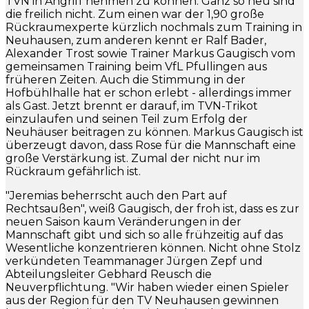
TVN in Angriff nehmen zu können. Ganz so neu sind
die freilich nicht. Zum einen war der 1,90 große
Rückraumexperte kürzlich nochmals zum Training in
Neuhausen, zum anderen kennt er Ralf Bader,
Alexander Trost sowie Trainer Markus Gaugisch vom
gemeinsamen Training beim VfL Pfullingen aus
früheren Zeiten. Auch die Stimmung in der
Hofbühlhalle hat er schon erlebt - allerdings immer
als Gast. Jetzt brennt er darauf, im TVN-Trikot
einzulaufen und seinen Teil zum Erfolg der
Neuhäuser beitragen zu können. Markus Gaugisch ist
überzeugt davon, dass Rose für die Mannschaft eine
große Verstärkung ist. Zumal der nicht nur im
Rückraum gefährlich ist.
"Jeremias beherrscht auch den Part auf
Rechtsaußen", weiß Gaugisch, der froh ist, dass es zur
neuen Saison kaum Veränderungen in der
Mannschaft gibt und sich so alle frühzeitig auf das
Wesentliche konzentrieren können. Nicht ohne Stolz
verkündeten Teammanager Jürgen Zepf und
Abteilungsleiter Gebhard Reusch die
Neuverpflichtung. "Wir haben wieder einen Spieler
aus der Region für den TV Neuhausen gewinnen