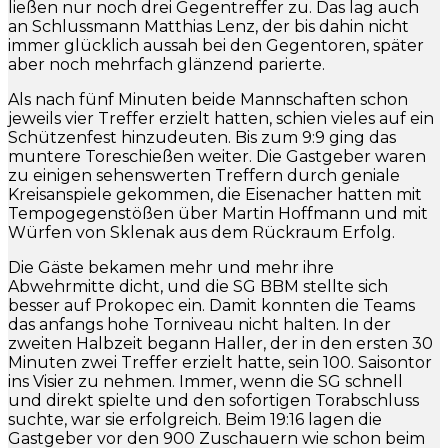
ließen nur noch drei Gegentreffer zu. Das lag auch
an Schlussmann Matthias Lenz, der bis dahin nicht
immer glücklich aussah bei den Gegentoren, später
aber noch mehrfach glänzend parierte.
Als nach fünf Minuten beide Mannschaften schon
jeweils vier Treffer erzielt hatten, schien vieles auf ein
Schützenfest hinzudeuten. Bis zum 9:9 ging das
muntere Toreschießen weiter. Die Gastgeber waren
zu einigen sehenswerten Treffern durch geniale
Kreisanspiele gekommen, die Eisenacher hatten mit
Tempogegenstößen über Martin Hoffmann und mit
Würfen von Sklenak aus dem Rückraum Erfolg.
Die Gäste bekamen mehr und mehr ihre
Abwehrmitte dicht, und die SG BBM stellte sich
besser auf Prokopec ein. Damit konnten die Teams
das anfangs hohe Torniveau nicht halten. In der
zweiten Halbzeit begann Haller, der in den ersten 30
Minuten zwei Treffer erzielt hatte, sein 100. Saisontor
ins Visier zu nehmen. Immer, wenn die SG schnell
und direkt spielte und den sofortigen Torabschluss
suchte, war sie erfolgreich. Beim 19:16 lagen die
Gastgeber vor den 900 Zuschauern wie schon beim