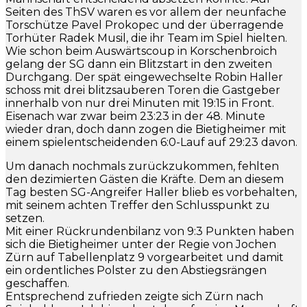
Seiten des ThSV waren es vor allem der neunfache
Torschütze Pavel Prokopec und der überragende
Torhüter Radek Musil, die ihr Team im Spiel hielten.
Wie schon beim Auswärtscoup in Korschenbroich
gelang der SG dann ein Blitzstart in den zweiten
Durchgang. Der spät eingewechselte Robin Haller
schoss mit drei blitzsauberen Toren die Gastgeber
innerhalb von nur drei Minuten mit 19:15 in Front.
Eisenach war zwar beim 23:23 in der 48. Minute
wieder dran, doch dann zogen die Bietigheimer mit
einem spielentscheidenden 6:0-Lauf auf 29:23 davon.
Um danach nochmals zurückzukommen, fehlten
den dezimierten Gästen die Kräfte. Dem an diesem
Tag besten SG-Angreifer Haller blieb es vorbehalten,
mit seinem achten Treffer den Schlusspunkt zu
setzen.
Mit einer Rückrundenbilanz von 9:3 Punkten haben
sich die Bietigheimer unter der Regie von Jochen
Zürn auf Tabellenplatz 9 vorgearbeitet und damit
ein ordentliches Polster zu den Abstiegsrängen
geschaffen.
Entsprechend zufrieden zeigte sich Zürn nach