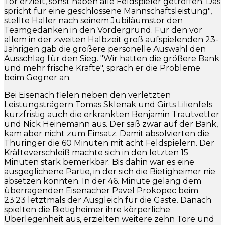
Tor erzielt, sonst haben alle Feldspieler getroffen. Das
spricht für eine geschlossene Mannschaftsleistung",
stellte Haller nach seinem Jubiläumstor den
Teamgedanken in den Vordergrund. Für den vor
allem in der zweiten Halbzeit groß aufspielenden 23-
Jährigen gab die größere personelle Auswahl den
Ausschlag für den Sieg. "Wir hatten die größere Bank
und mehr frische Kräfte", sprach er die Probleme
beim Gegner an.
Bei Eisenach fielen neben den verletzten
Leistungsträgern Tomas Sklenak und Girts Lilienfels
kurzfristig auch die erkrankten Benjamin Trautvetter
und Nick Heinemann aus. Der saß zwar auf der Bank,
kam aber nicht zum Einsatz. Damit absolvierten die
Thüringer die 60 Minuten mit acht Feldspielern. Der
Kräfteverschleiß machte sich in den letzten 15
Minuten stark bemerkbar. Bis dahin war es eine
ausgeglichene Partie, in der sich die Bietigheimer nie
absetzen konnten. In der 46. Minute gelang dem
überragenden Eisenacher Pavel Prokopec beim
23:23 letztmals der Ausgleich für die Gäste. Danach
spielten die Bietigheimer ihre körperliche
Überlegenheit aus, erzielten weitere zehn Tore und