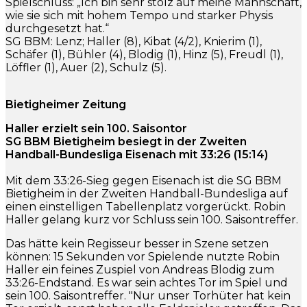
Spielschluss: „Ich bin sehr stolz auf meine Mannschaft,
wie sie sich mit hohem Tempo und starker Physis
durchgesetzt hat.“
SG BBM: Lenz; Haller (8), Kibat (4/2), Knierim (1),
Schäfer (1), Bühler (4), Blodig (1), Hinz (5), Freudl (1),
Löffler (1), Auer (2), Schulz (5).
Bietigheimer Zeitung
Haller erzielt sein 100. Saisontor
SG BBM Bietigheim besiegt in der Zweiten
Handball-Bundesliga Eisenach mit 33:26 (15:14)
Mit dem 33:26-Sieg gegen Eisenach ist die SG BBM
Bietigheim in der Zweiten Handball-Bundesliga auf
einen einstelligen Tabellenplatz vorgerückt. Robin
Haller gelang kurz vor Schluss sein 100. Saisontreffer.
Das hätte kein Regisseur besser in Szene setzen
können: 15 Sekunden vor Spielende nutzte Robin
Haller ein feines Zuspiel von Andreas Blodig zum
33:26-Endstand. Es war sein achtes Tor im Spiel und
sein 100. Saisontreffer. "Nur unser Torhüter hat kein