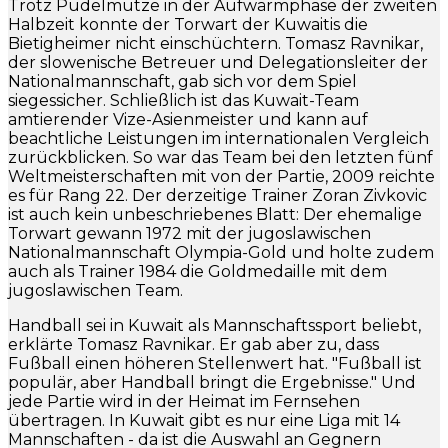
Trotz Pudelmütze in der Aufwärmphase der zweiten
Halbzeit konnte der Torwart der Kuwaitis die
Bietigheimer nicht einschüchtern. Tomasz Ravnikar,
der slowenische Betreuer und Delegationsleiter der
Nationalmannschaft, gab sich vor dem Spiel
siegessicher. Schließlich ist das Kuwait-Team
amtierender Vize-Asienmeister und kann auf
beachtliche Leistungen im internationalen Vergleich
zurückblicken. So war das Team bei den letzten fünf
Weltmeisterschaften mit von der Partie, 2009 reichte
es für Rang 22. Der derzeitige Trainer Zoran Zivkovic
ist auch kein unbeschriebenes Blatt: Der ehemalige
Torwart gewann 1972 mit der jugoslawischen
Nationalmannschaft Olympia-Gold und holte zudem
auch als Trainer 1984 die Goldmedaille mit dem
jugoslawischen Team.
Handball sei in Kuwait als Mannschaftssport beliebt,
erklärte Tomasz Ravnikar. Er gab aber zu, dass
Fußball einen höheren Stellenwert hat. "Fußball ist
populär, aber Handball bringt die Ergebnisse." Und
jede Partie wird in der Heimat im Fernsehen
übertragen. In Kuwait gibt es nur eine Liga mit 14
Mannschaften - da ist die Auswahl an Gegnern