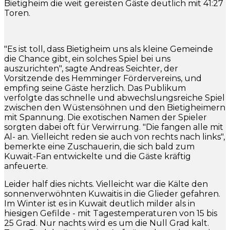
Bietigheim die weit gereisten Gäste deutlich mit 41:27
Toren.
"Es ist toll, dass Bietigheim uns als kleine Gemeinde
die Chance gibt, ein solches Spiel bei uns
auszurichten", sagte Andreas Seichter, der
Vorsitzende des Hemminger Fördervereins, und
empfing seine Gäste herzlich. Das Publikum
verfolgte das schnelle und abwechslungsreiche Spiel
zwischen den Wüstensöhnen und den Bietigheimern
mit Spannung. Die exotischen Namen der Spieler
sorgten dabei oft für Verwirrung. "Die fangen alle mit
Al- an. Vielleicht reden sie auch von rechts nach links",
bemerkte eine Zuschauerin, die sich bald zum
Kuwait-Fan entwickelte und die Gäste kräftig
anfeuerte.
Leider half dies nichts. Vielleicht war die Kälte den
sonnenverwöhnten Kuwaitis in die Glieder gefahren.
Im Winter ist es in Kuwait deutlich milder als in
hiesigen Gefilde - mit Tagestemperaturen von 15 bis
25 Grad. Nur nachts wird es um die Null Grad kalt.