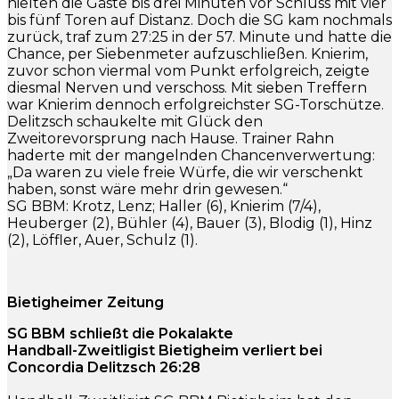
hielten die Gäste bis drei Minuten vor Schluss mit vier
bis fünf Toren auf Distanz. Doch die SG kam nochmals
zurück, traf zum 27:25 in der 57. Minute und hatte die
Chance, per Siebenmeter aufzuschließen. Knierim,
zuvor schon viermal vom Punkt erfolgreich, zeigte
diesmal Nerven und verschoss. Mit sieben Treffern
war Knierim dennoch erfolgreichster SG-Torschütze.
Delitzsch schaukelte mit Glück den
Zweitorevorsprung nach Hause. Trainer Rahn
haderte mit der mangelnden Chancenverwertung:
„Da waren zu viele freie Würfe, die wir verschenkt
haben, sonst wäre mehr drin gewesen.“
SG BBM: Krotz, Lenz; Haller (6), Knierim (7/4),
Heuberger (2), Bühler (4), Bauer (3), Blodig (1), Hinz
(2), Löffler, Auer, Schulz (1).
Bietigheimer Zeitung
SG BBM schließt die Pokalakte
Handball-Zweitligist Bietigheim verliert bei
Concordia Delitzsch 26:28