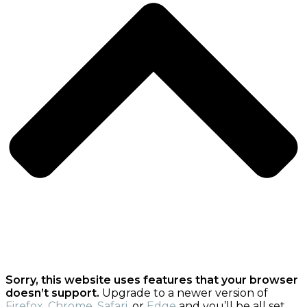
Sorry, this website uses features that your browser
doesn’t support.
Upgrade to a newer version of
Firefox
,
Chrome
,
Safari
, or
Edge
and you’ll be all set.