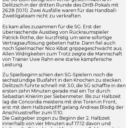
Delitzsch in der dritten Runde des DHB-Pokals mit
26:28 (10:11). Zwei Ausfälle waren für das Handball-
Zweitligateam nicht zu verkraften.
Es kam alles zusammen für die SG. Erst der
überraschende Ausstieg von Rückraumspieler
Patrick Rothe, der kurzfristig um seine sofortige
Vertragsauflösung gebeten hatte. Dann fiel auch
noch Spielmacher Nico Kibat grippegeschwächt aus.
Allen Widrigkeiten zum Trotz zeigte die Mannschaft
von Trainer Uwe Rahn eine starke kämpferische
Leistung.
Zu Spielbeginn schien den SG-Spielern noch die
sechsstündige Busfahrt in den Knochen zu stecken.
Delitzsch führte schnell mit 3:0, die SG schaffte in den
ersten zehn Minuten gerade mal ein Tor durch
Sebastian Knierim per Siebenmeter. Bis zur Halbzeit
lag die Concordia meistens mit drei Toren in Front,
erst mit dem Halbzeitpfiff gelang Andreas Blodig der
Anschlusstreffer zum 11:10.
Die Gastgeber zogen zu Beginn der 2. Halbzeit
innerhalb von vier Minuten auf 17:12 davon und