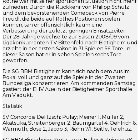
Rothe war mit seiner sportlichen Situation nicht mehr
zufrieden. Durch die Rückkehr von Philipp Schulz
und dem bevorstehenden Comeback von Pierre
Freudl, die beide auf Rothes Positionen spielen
können, sah er offensichtlich kaum eine
Verbesserung der zuletzt geringen Einsatzzeiten.
Der 28-Jährige wechselte zur Saison 2008/09 vom
Ligakonkurrenten TV Bittenfeld nach Bietigheim und
erzielte in der ersten Saison in 31 Spielen 56 Tore. In
dieser Saison hat er in sieben Spielen sechs Tore
geworfen.
Die SG BBM Bietigheim kann sich nach dem Aus im
Pokal voll und ganz auf die Spiele in der Zweiten
Bundesliga konzentrieren. Am kommenden Samstag
gastiert der EHV Aue in der Bietigheimer Sporthalle
Am Viadukt.
Statistik
SV Concordia Delitzsch: Pulay; Meiner 1, Müller 2,
Akatsuka, Streitenberger 2, Baumgärtel 4, Oehlrich 6,
Warmuth, Böse 2, Jacob 3, Riehn 7/1, Seitle, Telehuz.
SG BBM Bietigheim: Krotz, Lenz; Haller 6, Knierim 7/4,