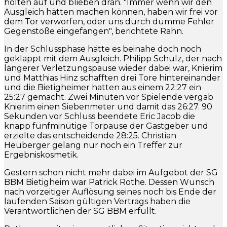
holten auf und blieben dran. "Immer wenn wir den
Ausgleich hätten machen können, haben wir frei vor
dem Tor verworfen, oder uns durch dumme Fehler
Gegenstöße eingefangen", berichtete Rahn.
In der Schlussphase hätte es beinahe doch noch
geklappt mit dem Ausgleich. Philipp Schulz, der nach
längerer Verletzungspause wieder dabei war, Knierim
und Matthias Hinz schafften drei Tore hintereinander
und die Bietigheimer hatten aus einem 22:27 ein
25:27 gemacht. Zwei Minuten vor Spielende vergab
Knierim einen Siebenmeter und damit das 26:27. 90
Sekunden vor Schluss beendete Eric Jacob die
knapp fünfminütige Torpause der Gastgeber und
erzielte das entscheidende 28:25. Christian
Heuberger gelang nur noch ein Treffer zur
Ergebniskosmetik.
Gestern schon nicht mehr dabei im Aufgebot der SG
BBM Bietigheim war Patrick Rothe. Dessen Wunsch
nach vorzeitiger Auflösung seines noch bis Ende der
laufenden Saison gültigen Vertrags haben die
Verantwortlichen der SG BBM erfüllt.