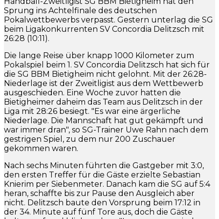
Handball-Zweitligist SG BBM Bietigheim hat den
Sprung ins Achtelfinale des deutschen
Pokalwettbewerbs verpasst. Gestern unterlag die SG
beim Ligakonkurrenten SV Concordia Delitzsch mit
26:28 (10:11).
Die lange Reise über knapp 1000 Kilometer zum
Pokalspiel beim 1. SV Concordia Delitzsch hat sich für
die SG BBM Bietigheim nicht gelohnt. Mit der 26:28-
Niederlage ist der Zweitligist aus dem Wettbewerb
ausgeschieden. Eine Woche zuvor hatten die
Bietigheimer daheim das Team aus Delitzsch in der
Liga mit 28:26 besiegt. "Es war eine ärgerliche
Niederlage. Die Mannschaft hat gut gekämpft und
war immer dran", so SG-Trainer Uwe Rahn nach dem
gestrigen Spiel, zu dem nur 200 Zuschauer
gekommen waren.
Nach sechs Minuten führten die Gastgeber mit 3:0,
den ersten Treffer für die Gäste erzielte Sebastian
Knierim per Siebenmeter. Danach kam die SG auf 5:4
heran, schaffte bis zur Pause den Ausgleich aber
nicht. Delitzsch baute den Vorsprung beim 17:12 in
der 34. Minute auf fünf Tore aus, doch die Gäste