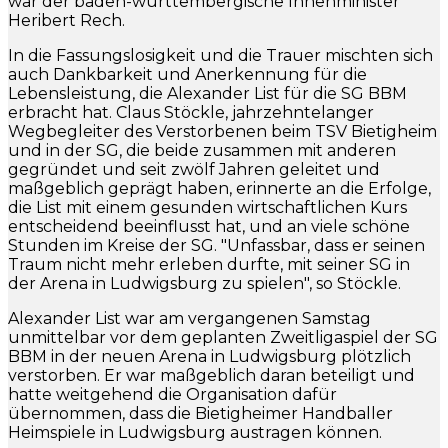
war der baden-württembergische Innenminister
Heribert Rech.
In die Fassungslosigkeit und die Trauer mischten sich
auch Dankbarkeit und Anerkennung für die
Lebensleistung, die Alexander List für die SG BBM
erbracht hat. Claus Stöckle, jahrzehntelanger
Wegbegleiter des Verstorbenen beim TSV Bietigheim
und in der SG, die beide zusammen mit anderen
gegründet und seit zwölf Jahren geleitet und
maßgeblich geprägt haben, erinnerte an die Erfolge,
die List mit einem gesunden wirtschaftlichen Kurs
entscheidend beeinflusst hat, und an viele schöne
Stunden im Kreise der SG. "Unfassbar, dass er seinen
Traum nicht mehr erleben durfte, mit seiner SG in
der Arena in Ludwigsburg zu spielen", so Stöckle.
Alexander List war am vergangenen Samstag
unmittelbar vor dem geplanten Zweitligaspiel der SG
BBM in der neuen Arena in Ludwigsburg plötzlich
verstorben. Er war maßgeblich daran beteiligt und
hatte weitgehend die Organisation dafür
übernommen, dass die Bietigheimer Handballer
Heimspiele in Ludwigsburg austragen können.