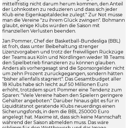
mittelfristig nicht darum herum kommen, den Anteil
der Lohnkosten zu reduzieren und dass sich jeder
Klub eine Eigenkapitaldecke zulegt." Zur Not müsse
man die Vereine "zu ihrem Glück zwingen". Bohmann
glaubt, einige Klubs würden die Saison mit
finanziellen Verlusten beenden.
Jan Pommer, Chef der Basketball-Bundesliga (BBL)
ist froh, dass unter Beibehaltung strenger
Lizenzvorgaben und trotz der freiwilligen Rückzüge
der Teams aus Köln und Nördlingen wieder 18 Teams
den Spielbetrieb finanzieren zu können glauben.
Anders als vorhergesagt sind die Sponsorgelder nicht
um zehn Prozent zurückgegangen, sondern hätten
"bisher allenfalls stagniert". Das Gesamtbudget aller
18 Klubs habe sich leicht auf 50 Millionen Euro
erhöht, trotzdem spürt Pommer eine Tendenz zum
Sparen: "Viele Vereine haben den Spielern geringere
Gehälter angeboten." Darüber hinaus gibt es für in
Liquiditätsnot geratende Klubs neuerdings einen
Sicherungsfonds, in dem die BBL 250000 Euro
angelegt hat. Maxime ist, dass sich keine Mannschaft
während der Saison abmelden muss. Das wäre
schlimm für den Wettbewerb und das Image.