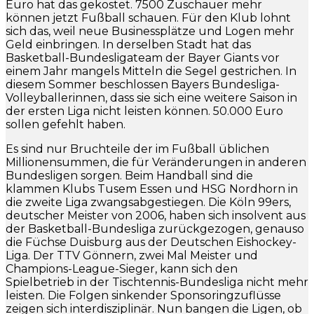
Euro hat das gekostet. 7500 Zuschauer mehr
können jetzt Fußball schauen. Für den Klub lohnt
sich das, weil neue Businessplätze und Logen mehr
Geld einbringen. In derselben Stadt hat das
Basketball-Bundesligateam der Bayer Giants vor
einem Jahr mangels Mitteln die Segel gestrichen. In
diesem Sommer beschlossen Bayers Bundesliga-
Volleyballerinnen, dass sie sich eine weitere Saison in
der ersten Liga nicht leisten können. 50.000 Euro
sollen gefehlt haben.
Es sind nur Bruchteile der im Fußball üblichen
Millionensummen, die für Veränderungen in anderen
Bundesligen sorgen. Beim Handball sind die
klammen Klubs Tusem Essen und HSG Nordhorn in
die zweite Liga zwangsabgestiegen. Die Köln 99ers,
deutscher Meister von 2006, haben sich insolvent aus
der Basketball-Bundesliga zurückgezogen, genauso
die Füchse Duisburg aus der Deutschen Eishockey-
Liga. Der TTV Gönnern, zwei Mal Meister und
Champions-League-Sieger, kann sich den
Spielbetrieb in der Tischtennis-Bundesliga nicht mehr
leisten. Die Folgen sinkender Sponsoringzuflüsse
zeigen sich interdisziplinär. Nun bangen die Ligen, ob