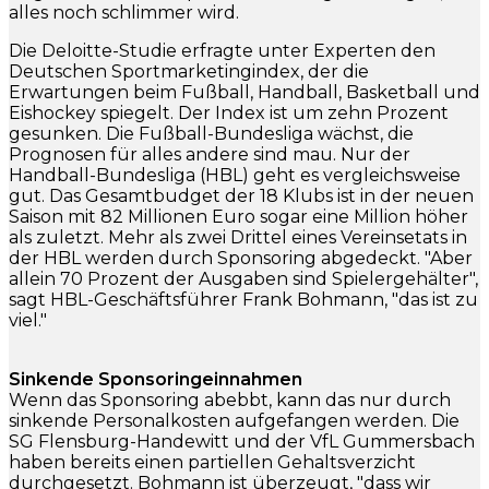
alles noch schlimmer wird.
Die Deloitte-Studie erfragte unter Experten den
Deutschen Sportmarketingindex, der die
Erwartungen beim Fußball, Handball, Basketball und
Eishockey spiegelt. Der Index ist um zehn Prozent
gesunken. Die Fußball-Bundesliga wächst, die
Prognosen für alles andere sind mau. Nur der
Handball-Bundesliga (HBL) geht es vergleichsweise
gut. Das Gesamtbudget der 18 Klubs ist in der neuen
Saison mit 82 Millionen Euro sogar eine Million höher
als zuletzt. Mehr als zwei Drittel eines Vereinsetats in
der HBL werden durch Sponsoring abgedeckt. "Aber
allein 70 Prozent der Ausgaben sind Spielergehälter",
sagt HBL-Geschäftsführer Frank Bohmann, "das ist zu
viel."
Sinkende Sponsoringeinnahmen
Wenn das Sponsoring abebbt, kann das nur durch
sinkende Personalkosten aufgefangen werden. Die
SG Flensburg-Handewitt und der VfL Gummersbach
haben bereits einen partiellen Gehaltsverzicht
durchgesetzt. Bohmann ist überzeugt, "dass wir