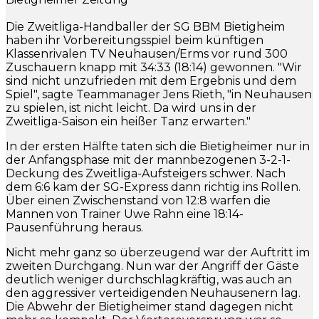
Die Zweitliga-Handballer der SG BBM Bietigheim
haben ihr Vorbereitungsspiel beim künftigen
Klassenrivalen TV Neuhausen/Erms vor rund 300
Zuschauern knapp mit 34:33 (18:14) gewonnen. "Wir
sind nicht unzufrieden mit dem Ergebnis und dem
Spiel", sagte Teammanager Jens Rieth, "in Neuhausen
zu spielen, ist nicht leicht. Da wird uns in der
Zweitliga-Saison ein heißer Tanz erwarten."
In der ersten Hälfte taten sich die Bietigheimer nur in
der Anfangsphase mit der mannbezogenen 3-2-1-
Deckung des Zweitliga-Aufsteigers schwer. Nach
dem 6:6 kam der SG-Express dann richtig ins Rollen.
Über einen Zwischenstand von 12:8 warfen die
Mannen von Trainer Uwe Rahn eine 18:14-
Pausenführung heraus.
Nicht mehr ganz so überzeugend war der Auftritt im
zweiten Durchgang. Nun war der Angriff der Gäste
deutlich weniger durchschlagkräftig, was auch an
den aggressiver verteidigenden Neuhausenern lag.
Die Abwehr der Bietigheimer stand dagegen nicht