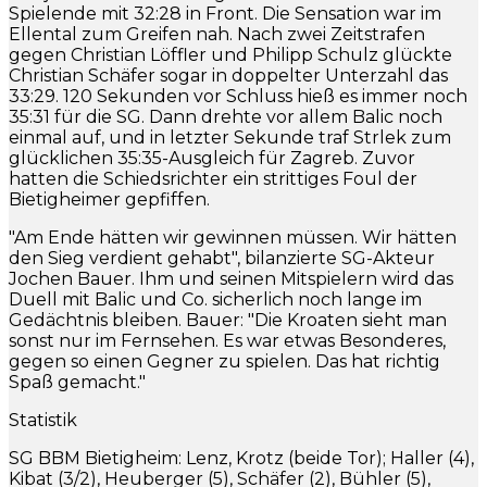
Spielende mit 32:28 in Front. Die Sensation war im
Ellental zum Greifen nah. Nach zwei Zeitstrafen
gegen Christian Löffler und Philipp Schulz glückte
Christian Schäfer sogar in doppelter Unterzahl das
33:29. 120 Sekunden vor Schluss hieß es immer noch
35:31 für die SG. Dann drehte vor allem Balic noch
einmal auf, und in letzter Sekunde traf Strlek zum
glücklichen 35:35-Ausgleich für Zagreb. Zuvor
hatten die Schiedsrichter ein strittiges Foul der
Bietigheimer gepfiffen.
"Am Ende hätten wir gewinnen müssen. Wir hätten
den Sieg verdient gehabt", bilanzierte SG-Akteur
Jochen Bauer. Ihm und seinen Mitspielern wird das
Duell mit Balic und Co. sicherlich noch lange im
Gedächtnis bleiben. Bauer: "Die Kroaten sieht man
sonst nur im Fernsehen. Es war etwas Besonderes,
gegen so einen Gegner zu spielen. Das hat richtig
Spaß gemacht."
Statistik
SG BBM Bietigheim: Lenz, Krotz (beide Tor); Haller (4),
Kibat (3/2), Heuberger (5), Schäfer (2), Bühler (5),