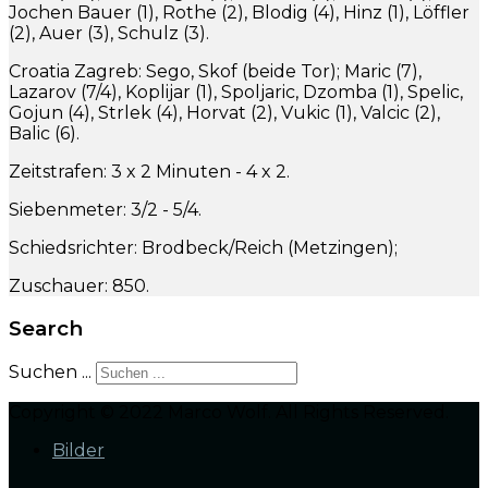
Jochen Bauer (1), Rothe (2), Blodig (4), Hinz (1), Löffler
(2), Auer (3), Schulz (3).
Croatia Zagreb: Sego, Skof (beide Tor); Maric (7),
Lazarov (7/4), Koplijar (1), Spoljaric, Dzomba (1), Spelic,
Gojun (4), Strlek (4), Horvat (2), Vukic (1), Valcic (2),
Balic (6).
Zeitstrafen: 3 x 2 Minuten - 4 x 2.
Siebenmeter: 3/2 - 5/4.
Schiedsrichter: Brodbeck/Reich (Metzingen);
Zuschauer: 850.
Search
Suchen ...
Copyright © 2022 Marco Wolf. All Rights Reserved.
Bilder