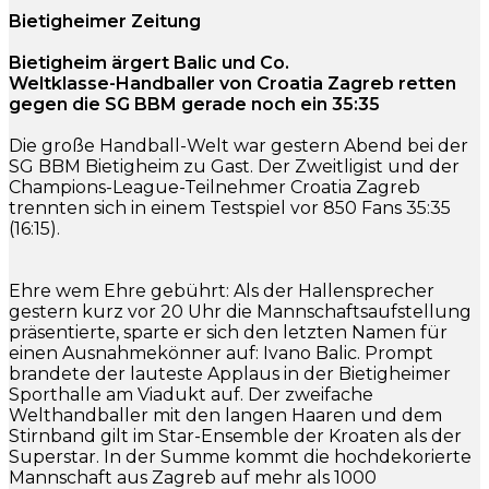
Bietigheimer Zeitung
Bietigheim ärgert Balic und Co.
Weltklasse-Handballer von Croatia Zagreb retten
gegen die SG BBM gerade noch ein 35:35
Die große Handball-Welt war gestern Abend bei der
SG BBM Bietigheim zu Gast. Der Zweitligist und der
Champions-League-Teilnehmer Croatia Zagreb
trennten sich in einem Testspiel vor 850 Fans 35:35
(16:15).
Ehre wem Ehre gebührt: Als der Hallensprecher
gestern kurz vor 20 Uhr die Mannschaftsaufstellung
präsentierte, sparte er sich den letzten Namen für
einen Ausnahmekönner auf: Ivano Balic. Prompt
brandete der lauteste Applaus in der Bietigheimer
Sporthalle am Viadukt auf. Der zweifache
Welthandballer mit den langen Haaren und dem
Stirnband gilt im Star-Ensemble der Kroaten als der
Superstar. In der Summe kommt die hochdekorierte
Mannschaft aus Zagreb auf mehr als 1000