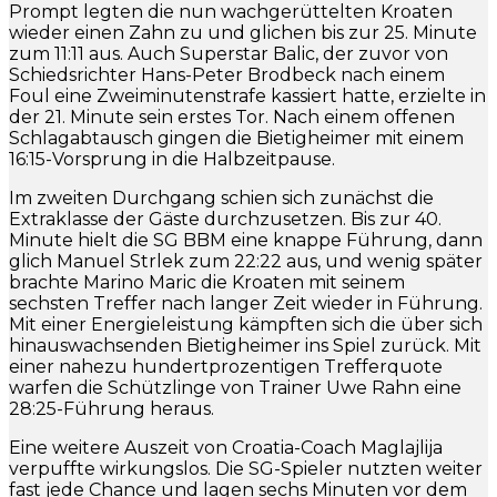
Prompt legten die nun wachgerüttelten Kroaten
wieder einen Zahn zu und glichen bis zur 25. Minute
zum 11:11 aus. Auch Superstar Balic, der zuvor von
Schiedsrichter Hans-Peter Brodbeck nach einem
Foul eine Zweiminutenstrafe kassiert hatte, erzielte in
der 21. Minute sein erstes Tor. Nach einem offenen
Schlagabtausch gingen die Bietigheimer mit einem
16:15-Vorsprung in die Halbzeitpause.
Im zweiten Durchgang schien sich zunächst die
Extraklasse der Gäste durchzusetzen. Bis zur 40.
Minute hielt die SG BBM eine knappe Führung, dann
glich Manuel Strlek zum 22:22 aus, und wenig später
brachte Marino Maric die Kroaten mit seinem
sechsten Treffer nach langer Zeit wieder in Führung.
Mit einer Energieleistung kämpften sich die über sich
hinauswachsenden Bietigheimer ins Spiel zurück. Mit
einer nahezu hundertprozentigen Trefferquote
warfen die Schützlinge von Trainer Uwe Rahn eine
28:25-Führung heraus.
Eine weitere Auszeit von Croatia-Coach Maglajlija
verpuffte wirkungslos. Die SG-Spieler nutzten weiter
fast jede Chance und lagen sechs Minuten vor dem