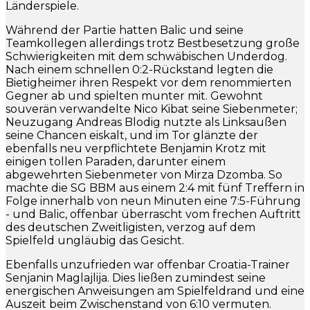
Länderspiele.
Während der Partie hatten Balic und seine
Teamkollegen allerdings trotz Bestbesetzung große
Schwierigkeiten mit dem schwäbischen Underdog.
Nach einem schnellen 0:2-Rückstand legten die
Bietigheimer ihren Respekt vor dem renommierten
Gegner ab und spielten munter mit. Gewohnt
souverän verwandelte Nico Kibat seine Siebenmeter;
Neuzugang Andreas Blodig nutzte als Linksaußen
seine Chancen eiskalt, und im Tor glänzte der
ebenfalls neu verpflichtete Benjamin Krotz mit
einigen tollen Paraden, darunter einem
abgewehrten Siebenmeter von Mirza Dzomba. So
machte die SG BBM aus einem 2:4 mit fünf Treffern in
Folge innerhalb von neun Minuten eine 7:5-Führung
- und Balic, offenbar überrascht vom frechen Auftritt
des deutschen Zweitligisten, verzog auf dem
Spielfeld ungläubig das Gesicht.
Ebenfalls unzufrieden war offenbar Croatia-Trainer
Senjanin Maglajlija. Dies ließen zumindest seine
energischen Anweisungen am Spielfeldrand und eine
Auszeit beim Zwischenstand von 6:10 vermuten.