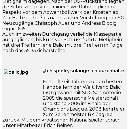
Bietigheim dagegen. Nach der 0:2-Rückstand legten
die Schützlinge von Trainer Uwe Rahn jeglichen
Respekt vor dem Abwehrbollwerk der Kroaten ab.
Zur Halbzeit hieß es nach starker Vorstellung der SG-
Neuzugänge Christoph Auer und Andreas Blodig
sogar 16:15.
Auch im zweiten Durchgang verlief die Klassepartie
ausgeglichen, bis kurz vor Schluss führte Bietigheim
mit drei Treffern, ehe Balic mit drei Treffern in Folge
noch das 35:35 sicherstellte.
„Ich spiele, solange ich durchhalte“
Er zählt seit Jahren zu den besten
Handballern der Welt. Ivano Balic
(30) gewann mit SDC San Antonio
2005 die spanische Meisterschaft
und stand 2006 im Finale der
Champions League. 2008 kehrte er
zum Serienmeister RK Zagreb
zurück. Mit dem kroatischen Nationalspieler sprach
unser Mitarbeiter Erich Reiner.