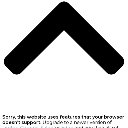
Sorry, this website uses features that your browser
doesn’t support.
Upgrade to a newer version of
Firefox
,
Chrome
,
Safari
, or
Edge
and you’ll be all set.