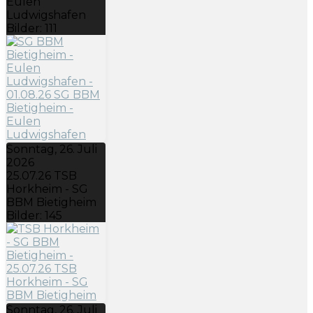
Eulen
Ludwigshafen
Bilder: 111
Sonntag, 26. Juli
2026
25.07.26 TSB
Horkheim - SG
BBM Bietigheim
Bilder: 145
Sonntag, 26. Juli